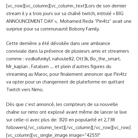
[vc_row][vc_column][vc_column_text]Lors de son dernier
stream il y a trois jours sur sa chaîné twitch, intitulé « BIG
ANNOUNCEMENT DAY », Mohamed Reda “Pin4tz” avait une
surprise pour sa communauté Bobony Family.
Cette dernière a été dévoilée dans une ambiance
conviviale dans la présence de plusieurs amis et streamers
comme : vodkafunky1, nahoule82, Ott3k, Bo_the_smart,
Mr_kaplan , Fatalsen … et plein d’autres figures du
streaming au Maroc, pour finalement annoncer que Pin4tz
va opter pour un changement de plateforme en quittant
Twitch vers Nimo.
Dès que c’est annoncé, les compteurs de sa nouvelle
chaîne sur nimo ont explosé avant même de lancer le live
sur celle-ci avec plus de: 3120 en popularité et 2,738
followers[/vc_column_text][/vc_column][/vc_row][vc_row]
[vc_column][vc_single_image image=”42551″