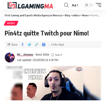
Aa
First Gaming and Esports Media Agency in Morocco
>
Blog
>
vidéos
>
News
>
Pin4tz quitte Twitch pour Nimo!
NEWS
Pin4tz quitte Twitch pour Nimo!
Share
4 Min Read
Mr__Kenway
- Senior Editor
Last updated: 2020/03/03 at 6:39 PM