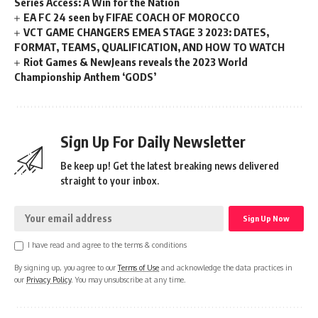
Series Access: A Win for the Nation
EA FC 24 seen by FIFAE COACH OF MOROCCO
VCT GAME CHANGERS EMEA STAGE 3 2023: DATES,
FORMAT, TEAMS, QUALIFICATION, AND HOW TO WATCH
Riot Games & NewJeans reveals the 2023 World
Championship Anthem ‘GODS’
Sign Up For Daily Newsletter
Be keep up! Get the latest breaking news delivered
straight to your inbox.
I have read and agree to the terms & conditions
By signing up, you agree to our
Terms of Use
and acknowledge the data practices in
our
Privacy Policy
. You may unsubscribe at any time.