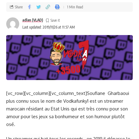
Share
1 Min Read
adlan (VLAD)
Last updated: 2019/11/26 at 11:57 AM
[vc_row][vc_column][vc_column_text]Soufiane Gharbaoui
plus connu sous le nom de Vodkafunky1 est un streamer
marocain résidant au Etat Unis qui est très connu pour son
amour pour les jeux sa bonhumeur et son humour plutôt
osé.
Un streamer qui bat tous les records , en 2019 il dépasse le