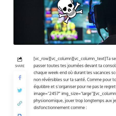
[vc_row][vc_column][vc_column_text]Ta seule
passer toutes tes journées devant ta conso
SHARE
chaque week-end où durant les vacances sc
non révérsibles sur ta santé. Comme pour tout
équilibre et s’organiser pour ne pas le regr
image=”2457″ img_size=”large”][vc_column
physionomique, jouer trop longtemps aux je
disfonctionnement comme :