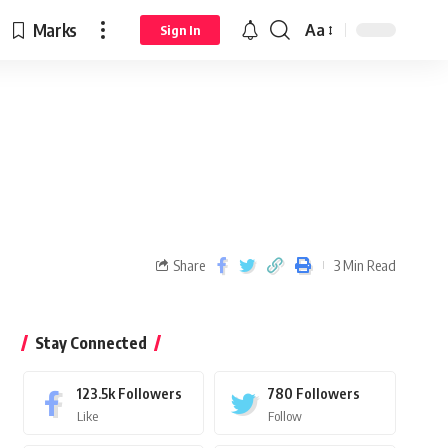
Marks
Aa
Sign In
Share
3 Min Read
Stay Connected
123.5k
Followers
780
Followers
Like
Follow