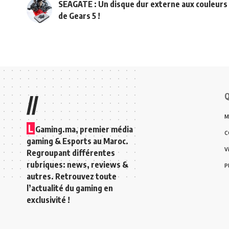
SEAGATE : Un disque dur externe aux couleurs
de Gears 5 !
Q
//
M
L
Gaming.ma, premier média
C
gaming & Esports au Maroc.
V
Regroupant différentes
rubriques: news, reviews &
P
autres. Retrouvez toute
l’actualité du gaming en
exclusivité !