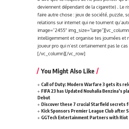
deviennent dépendant de la cigarette) . Le ris
faire autre chose : jeux de société, puzzle, so
relations sur internet qui ne tournent qu’a
image=”2455″ img_size=”large”][vc_column
intelligemment et organise tes journées et n’
joueur pro qui n’est certainement pas le ca
[/vc_column][/vc_row]
You Might Also Like
Call of Duty: Modern Warfare 3 gets its re
FIFA 23 has Updated Nouhalia Benzina’s pl
Debut
Discover these 7 crucial Starfield secrets 
Kick Sponsors Premier League Club after Si
GGTech Entertainment Partners with Riot 