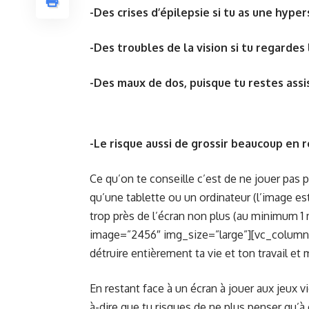
-Des crises d’épilepsie si tu as une hype
-Des troubles de la vision si tu regardes
-Des maux de dos, puisque tu restes assi
-Le risque aussi de grossir beaucoup en re
Ce qu’on te conseille c’est de ne jouer pas p
qu’une tablette ou un ordinateur (l’image es
trop près de l’écran non plus (au minimum 
image=”2456″ img_size=”large”][vc_column_
détruire entièrement ta vie et ton travail e
En restant face à un écran à jouer aux jeux v
à-dire que tu risques de ne plus penser qu’