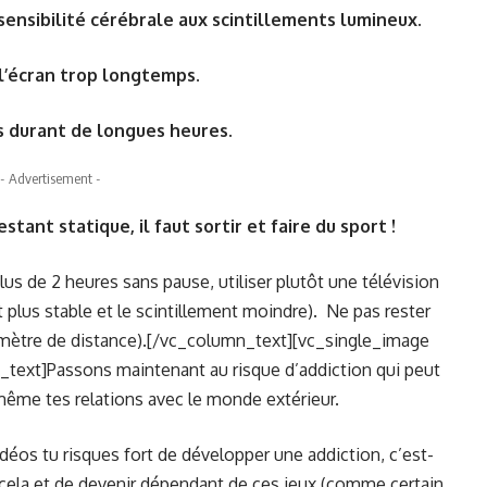
rsensibilité cérébrale aux scintillements lumineux.
 l’écran trop longtemps.
s durant de longues heures.
- Advertisement -
stant statique, il faut sortir et faire du sport !
lus de 2 heures sans pause, utiliser plutôt une télévision
t plus stable et le scintillement moindre). Ne pas rester
1 mètre de distance).[/vc_column_text][vc_single_image
text]Passons maintenant au risque d’addiction qui peut
t même tes relations avec le monde extérieur.
idéos tu risques fort de développer une addiction, c’est-
à cela et de devenir dépendant de ces jeux (comme certain