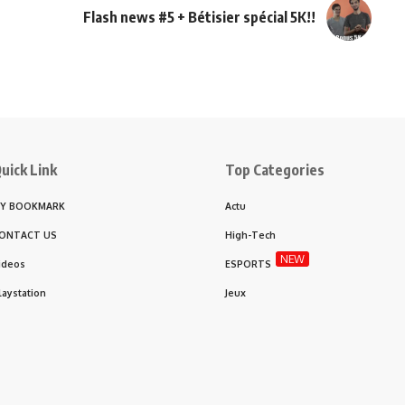
Flash news #5 + Bétisier spécial 5K!!
uick Link
Top Categories
Y BOOKMARK
Actu
ONTACT US
High-Tech
NEW
ideos
ESPORTS
laystation
Jeux