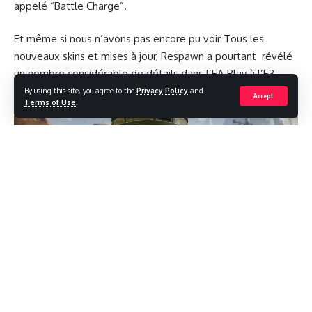
appelé “Battle Charge”.
Et même si nous n’avons pas encore pu voir Tous les
nouveaux skins et mises à jour, Respawn a pourtant révélé
un nombre considérable de détails dans l’EA Play à l’E3
2019.
By using this site, you agree to the
Privacy Policy
and
Accept
Terms of Use
.
[/vc_column_text][/vc_column][/vc_row]