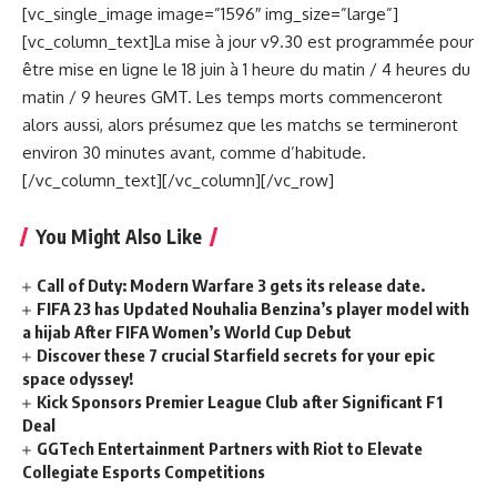
[vc_single_image image=”1596″ img_size=”large”]
[vc_column_text]La mise à jour v9.30 est programmée pour
être mise en ligne le 18 juin à 1 heure du matin / 4 heures du
matin / 9 heures GMT. Les temps morts commenceront
alors aussi, alors présumez que les matchs se termineront
environ 30 minutes avant, comme d’habitude.
[/vc_column_text][/vc_column][/vc_row]
You Might Also Like
Call of Duty: Modern Warfare 3 gets its release date.
FIFA 23 has Updated Nouhalia Benzina’s player model with
a hijab After FIFA Women’s World Cup Debut
Discover these 7 crucial Starfield secrets for your epic
space odyssey!
Kick Sponsors Premier League Club after Significant F1
Deal
GGTech Entertainment Partners with Riot to Elevate
Collegiate Esports Competitions