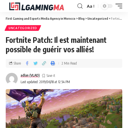
Aa
First Gaming and Esports Media Agency in Morocco
>
Blog
>
Uncategorized
>
Fortnite Patch: Il est maintenant possible de guérir vos alliés!
UNCATEGORIZED
Fortnite Patch: Il est maintenant
possible de guérir vos alliés!
Share
2 Min Read
adlan (VLAD)
Last updated: 2019/06/18 at 12:54 PM