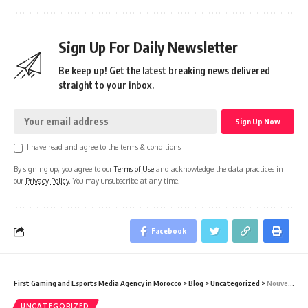
Sign Up For Daily Newsletter
Be keep up! Get the latest breaking news delivered
straight to your inbox.
I have read and agree to the terms & conditions
By signing up, you agree to our
Terms of Use
and acknowledge the data practices in
our
Privacy Policy
. You may unsubscribe at any time.
Facebook
First Gaming and Esports Media Agency in Morocco
>
Blog
>
Uncategorized
>
Nouveau trailer de la saison 2 d’Apex Legends !
UNCATEGORIZED