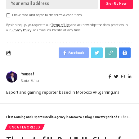
I have read and agree to the terms & conditions
By signing up, you agree to our
Terms of Use
and acknowledge the data practices in
our
Privacy Policy
. You may unsubscribe at any time.
Facebook
Youssef
Senior Editor
Esport and gaming reporter based in Morocco @ lgaming.ma
First Gaming and Esports Media Agency in Morocco
>
Blog
>
Uncategorized
>
The Last of Us Part II: Un State of Play dédié
UNCATEGORIZED