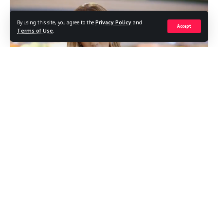
By using this site, you agree to the
Privacy Policy
and
Accept
Terms of Use
.
JLo a récemment annoncé son partenariat avec le jeu
mobile Coin Master, qui a également indiqué son intention
d’inscrire certains des Kardashian pour alimenter davantage
l’intérêt des femmes pour les jeux.
Pendant ce temps, la société de jeux basée à Brisbane, XP
Esports, s’est associée aux géants de la technologie
Continue Reading
Ubisoft
pour créer
la XP Women’s League
– le premier
concours de jeux en ligne réservé aux femmes de 2020