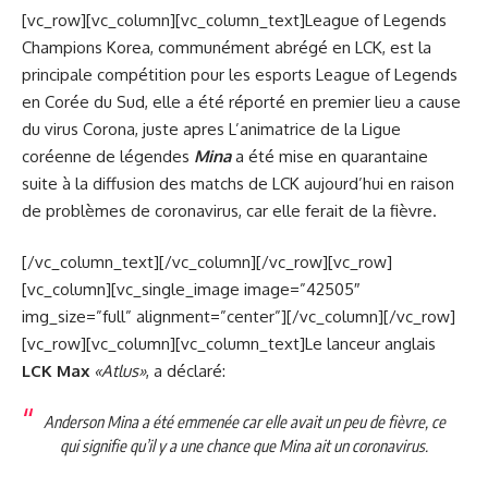
[vc_row][vc_column][vc_column_text]League of Legends
Champions Korea, communément abrégé en LCK, est la
principale compétition pour les esports League of Legends
en Corée du Sud, elle a été réporté en premier lieu a cause
du virus Corona, juste apres L’animatrice de la Ligue
coréenne de légendes
Mina
a été mise en quarantaine
suite à la diffusion des matchs de LCK aujourd’hui en raison
de problèmes de coronavirus, car elle ferait de la fièvre.
[/vc_column_text][/vc_column][/vc_row][vc_row]
[vc_column][vc_single_image image=”42505″
img_size=”full” alignment=”center”][/vc_column][/vc_row]
[vc_row][vc_column][vc_column_text]Le lanceur anglais
LCK Max
«Atlus»
, a déclaré:
Anderson Mina a été emmenée car elle avait un peu de fièvre, ce
qui signifie qu’il y a une chance que Mina ait un coronavirus.