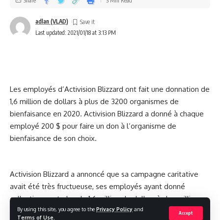
Share
3 Min Read
adlan (VLAD)
Last updated: 2021/01/18 at 3:13 PM
Les employés d’Activision Blizzard ont fait une donnation de
1,6 million de dollars à plus de 3200 organismes de
bienfaisance en 2020. Activision Blizzard a donné à chaque
employé 200 $ pour faire un don à l’organisme de
bienfaisance de son choix.
Activision Blizzard a annoncé que sa campagne caritative
avait été très fructueuse, ses employés ayant donné
collectivement plus de 1,6 million de dollars à des milliers
By using this site, you agree to the
Privacy Policy
and
d’organisations caritatives.
Accept
Terms of Use
.