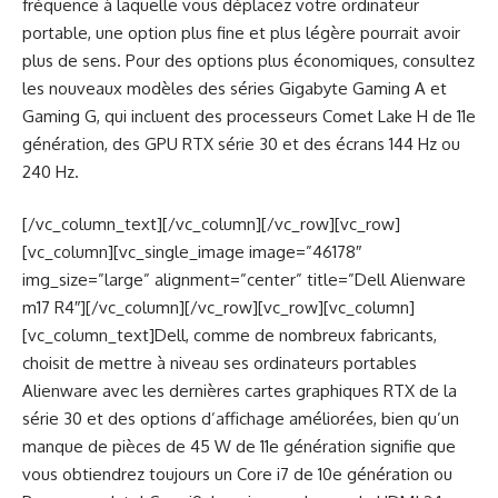
fréquence à laquelle vous déplacez votre ordinateur
portable, une option plus fine et plus légère pourrait avoir
plus de sens. Pour des options plus économiques, consultez
les nouveaux modèles des séries Gigabyte Gaming A et
Gaming G, qui incluent des processeurs Comet Lake H de 11e
génération, des GPU RTX série 30 et des écrans 144 Hz ou
240 Hz.
[/vc_column_text][/vc_column][/vc_row][vc_row]
[vc_column][vc_single_image image=”46178″
img_size=”large” alignment=”center” title=”Dell Alienware
m17 R4″][/vc_column][/vc_row][vc_row][vc_column]
[vc_column_text]Dell, comme de nombreux fabricants,
choisit de mettre à niveau ses ordinateurs portables
Alienware avec les dernières cartes graphiques RTX de la
série 30 et des options d’affichage améliorées, bien qu’un
manque de pièces de 45 W de 11e génération signifie que
vous obtiendrez toujours un Core i7 de 10e génération ou