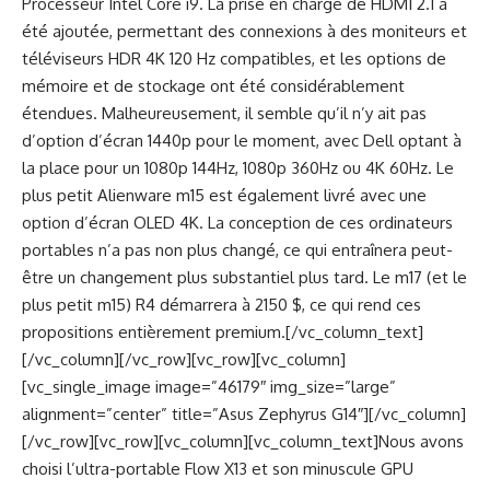
Processeur Intel Core i9. La prise en charge de HDMI 2.1 a
été ajoutée, permettant des connexions à des moniteurs et
téléviseurs HDR 4K 120 Hz compatibles, et les options de
mémoire et de stockage ont été considérablement
étendues. Malheureusement, il semble qu’il n’y ait pas
d’option d’écran 1440p pour le moment, avec Dell optant à
la place pour un 1080p 144Hz, 1080p 360Hz ou 4K 60Hz. Le
plus petit Alienware m15 est également livré avec une
option d’écran OLED 4K. La conception de ces ordinateurs
portables n’a pas non plus changé, ce qui entraînera peut-
être un changement plus substantiel plus tard. Le m17 (et le
plus petit m15) R4 démarrera à 2150 $, ce qui rend ces
propositions entièrement premium.[/vc_column_text]
[/vc_column][/vc_row][vc_row][vc_column]
[vc_single_image image=”46179″ img_size=”large”
alignment=”center” title=”Asus Zephyrus G14″][/vc_column]
[/vc_row][vc_row][vc_column][vc_column_text]Nous avons
choisi l’ultra-portable Flow X13 et son minuscule GPU