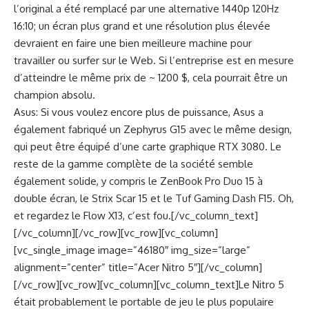
l’original a été remplacé par une alternative 1440p 120Hz
16:10; un écran plus grand et une résolution plus élevée
devraient en faire une bien meilleure machine pour
travailler ou surfer sur le Web. Si l’entreprise est en mesure
d’atteindre le même prix de ~ 1200 $, cela pourrait être un
champion absolu.
Asus: Si vous voulez encore plus de puissance, Asus a
également fabriqué un Zephyrus G15 avec le même design,
qui peut être équipé d’une carte graphique RTX 3080. Le
reste de la gamme complète de la société semble
également solide, y compris le ZenBook Pro Duo 15 à
double écran, le Strix Scar 15 et le Tuf Gaming Dash F15. Oh,
et regardez le Flow X13, c’est fou.[/vc_column_text]
[/vc_column][/vc_row][vc_row][vc_column]
[vc_single_image image=”46180″ img_size=”large”
alignment=”center” title=”Acer Nitro 5″][/vc_column]
[/vc_row][vc_row][vc_column][vc_column_text]Le Nitro 5
était probablement le portable de jeu le plus populaire