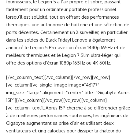
fournisseurs, le Legion 5 a l’air propre et sobre, passant
facilement pour un ordinateur portable professionnel
lorsqu’il est sollicité, tout en offrant des performances
thermiques, une autonomie de batterie et une sélection de
ports décentes. Certainement un à surveiller, en particulier
dans les soldes du Black Friday! Lenovo a également
annoncé le Legion 5 Pro, avec un écran 1440p 165Hz et de
meilleurs thermiques et le Legion 7 Slim ultra-léger qui
offre des options d’écran 1080p 165Hz ou 4K 60Hz.
[/vc_column_text][/vc_column][/vc_row][vc_row]
[vc_column][vc_single_image image=”46177″
img_size=”large” alignment=”center” title=”Gigabyte Aorus
15P”][/vc_column][/vc_row][vc_row][vc_column]
[vc_column_text]L’Aorus 15P cherche à se différencier grâce
à de meilleures performances soutenues, les ingénieurs de
Gigabyte augmentant sa prise d’air et utilisant deux
ventilateurs et cinq caloducs pour dissiper la chaleur du