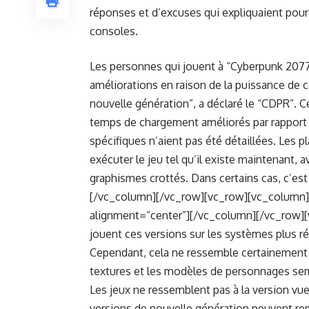
réponses et d’excuses qui expliquaient pourqu
consoles.
Les personnes qui jouent à “Cyberpunk 2077
améliorations en raison de la puissance de c
nouvelle génération”, a déclaré le “CDPR”. C
temps de chargement améliorés par rapport à
spécifiques n’aient pas été détaillées. Les 
exécuter le jeu tel qu’il existe maintenant
graphismes crottés. Dans certains cas, c’e
[/vc_column][/vc_row][vc_row][vc_column]
alignment=”center”][/vc_column][/vc_row]
jouent ces versions sur les systèmes plus ré
Cependant, cela ne ressemble certainement 
textures et les modèles de personnages semb
Les jeux ne ressemblent pas à la version vue 
versions de nouvelle génération peuvent rem