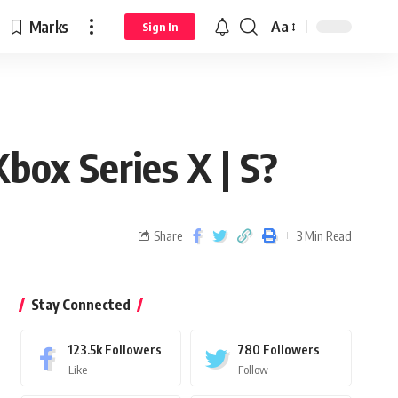
Marks
Aa
Sign In
box Series X | S?
Share
3 Min Read
Stay Connected
123.5k
Followers
780
Followers
Like
Follow