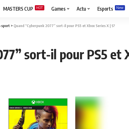
HOT
New
MASTERS CUP
Games
Actu
Esports
-sport
>
Quand “Cyberpunk 2077” sort-il pour PS5 et Xbox Series X | S?
7” sort-il pour PS5 et X