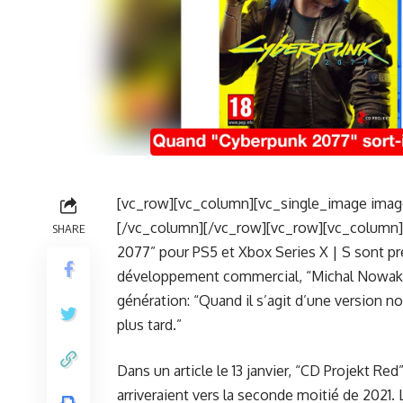
[vc_row][vc_column][vc_single_image image
[/vc_column][/vc_row][vc_row][vc_column]
SHARE
2077” pour PS5 et Xbox Series X | S sont pré
développement commercial, “Michal Nowakow
génération: “Quand il s’agit d’une version n
plus tard.”
Dans un article le 13 janvier, “CD Projekt Re
arriveraient vers la seconde moitié de 2021. 