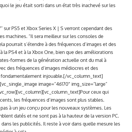
oi le jeu était sorti dans un état très inachevé sur les
” sur PS5 et Xbox Series X | S verront cependant des
es machines. “Il sera meilleur sur les consoles de
ela pourrait s’étendre à des fréquences d’images et des
 la PS4 et à la Xbox One, bien que des améliorations
plates-formes de la génération actuelle ont du mal à
, avec des fréquences d’images médiocres et des
st fondamentalement injouable.[/vc_column_text]
[vc_single_image image=”46170″ img_size=”large”
[vc_row][vc_column][vc_column_text]Pour ceux qui
cents, les fréquences d’images sont plus stables.
pas à un jeu conçu pour les nouveaux systèmes. Les
lent datés et ne sont pas à la hauteur de la version PC.
dans les publicités. Il reste à voir dans quelle mesure les
édier à cela.