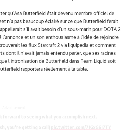
er qu’Asa Butterfield était devenu membre officiel de
et n’a pas beaucoup éclairé sur ce que Butterfield ferait
’appellerait s’il avait besoin d’un sous-marin pour DOTA 2
 l’annonce et un son enthousiasme à l’idée de rejoindre
rouverait les flux Starcraft 2 via liquipedia et comment
s dont il n’avait jamais entendu parler, que ses racines
que l’intronisation de Butterfield dans Team Liquid soit
tterfield rapportera réellement à la table.
- Advertisement -
k forward to seeing what you accomplish next.
sh, you’re getting a call)
pic.twitter.com/71GxG6I7TY