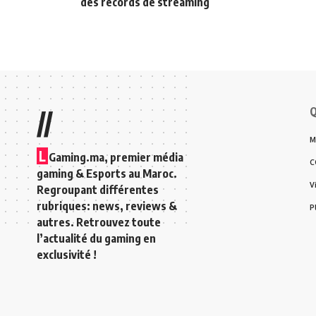
des records de streaming
Q
//
M
L
Gaming.ma, premier média
C
gaming & Esports au Maroc.
V
Regroupant différentes
rubriques: news, reviews &
P
autres. Retrouvez toute
l’actualité du gaming en
exclusivité !