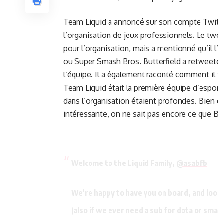
Team Liquid a annoncé sur son compte Twitt
l’organisation de jeux professionnels. Le twe
pour l’organisation, mais a mentionné qu’il l
ou Super Smash Bros. Butterfield a retweeté
l’équipe. Il a également raconté comment il t
Team Liquid était la première équipe d’esport
dans l’organisation étaient profondes. Bien 
intéressante, on ne sait pas encore ce que Bu
Welcome to the Liquid Family,
@asabfb
We’re happy to have you on board, and loo
(also if we ever need a sub for dota or sma