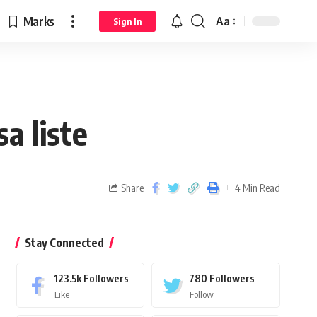
Marks
Aa
Sign In
a liste
Share
4 Min Read
Stay Connected
123.5k
Followers
780
Followers
Like
Follow