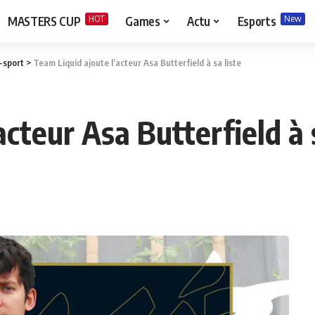
HOT
New
MASTERS CUP
Games
Actu
Esports
-sport
>
Team Liquid ajoute l’acteur Asa Butterfield à sa liste
cteur Asa Butterfield à s