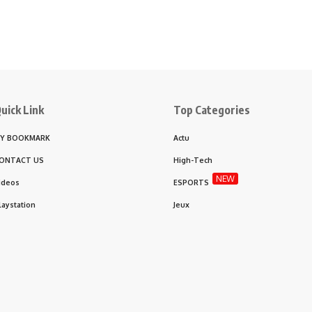
uick Link
Top Categories
Y BOOKMARK
Actu
ONTACT US
High-Tech
NEW
ideos
ESPORTS
laystation
Jeux