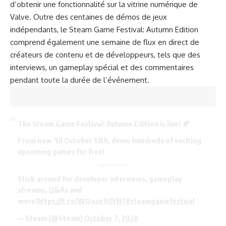
d’obtenir une fonctionnalité sur la vitrine numérique de
Valve. Outre des centaines de démos de jeux
indépendants, le Steam Game Festival: Autumn Edition
comprend également une semaine de flux en direct de
créateurs de contenu et de développeurs, tels que des
interviews, un gameplay spécial et des commentaires
pendant toute la durée de l’événement.
The Steam Game Festival: Autumn Edition is live! 🍂
From now ’til October 13th, demo hundreds of exciting
upcoming games for free!
- Advertisement -
Stick around for developer interviews, gameplay
streams, Q&As and
more!
https://t.co/WQaae9OYN7
#steamgamefestival
— Steam (@Steam)
October 7, 2020