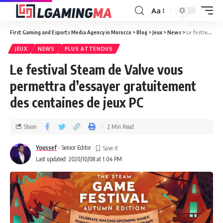
Aa
First Gaming and Esports Media Agency in Morocco
>
Blog
>
Jeux
>
News
>
Le festival Steam de Valve vous permettra d’essayer gratuitement des centaines de jeux PC
JEUX
NEWS
PLUS ATTENDUS
Le festival Steam de Valve vous
permettra d’essayer gratuitement
des centaines de jeux PC
Share
2 Min Read
Youssef
- Senior Editor
Last updated: 2020/10/08 at 1:04 PM