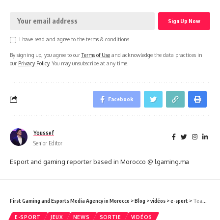
I have read and agree to the terms & conditions
By signing up, you agree to our
Terms of Use
and acknowledge the data practices in
our
Privacy Policy
. You may unsubscribe at any time.
Facebook
Youssef
Senior Editor
Esport and gaming reporter based in Morocco @ lgaming.ma
First Gaming and Esports Media Agency in Morocco
>
Blog
>
vidéos
>
e-sport
>
Team Liquid ajoute l’acteur Asa Butterfield à sa liste
E-SPORT
JEUX
NEWS
SORTIE
VIDÉOS