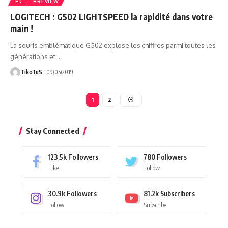
PC
PREVIEW
LOGITECH : G502 LIGHTSPEED la rapidité dans votre
main !
La souris emblématique G502 explose les chiffres parmi toutes les
générations et
…
TikoTuS
09/05/2019
1
2
Stay Connected
123.5k
Followers
780
Followers
Like
Follow
30.9k
Followers
81.2k
Subscribers
Follow
Subscribe