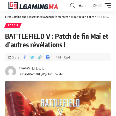
Aa
First Gaming and Esports Media Agency in Morocco
>
Blog
>
Jeux
>
patch
>
BATTLEFIELD V : Patch de fin Mai et d’autres révélations !
PATCH
BATTLEFIELD V : Patch de fin Mai et
d’autres révélations !
Share
4 Min Read
TikoTuS
Last updated: 2019/05/23 at 1:04 PM