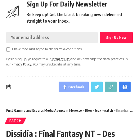
Sign Up For Daily Newsletter
Be keep up! Get the latest breaking news delivered
straight to your inbox.
I have read and agree to the terms & conditions
By signing up, you agree to our
Terms of Use
and acknowledge the data practices in
our
Privacy Policy
. You may unsubscribe at any time.
Facebook
First Gaming and Esports Media Agency in Morocco
>
Blog
>
Jeux
>
patch
>
Dissidia : Final Fantasy NT – Des costumes Kingdom Hearts pour Squall et Cloud !
PATCH
Dissidia : Final Fantasy NT – Des