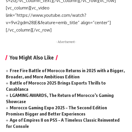
s=20[/vc_column_text][/vc_column][/vc_row][vc_row]
[vc_column][vc_video
link=”https://www.youtube.com/watch?
v=9vr2gdm28JE&feature=emb_title” align=”center”]
[/vc_column][/vc_row]
- Advertisement -
You Might Also Like
Free Fire Battle of Morocco Returns in 2025 with a Bigger,
Broader, and More Ambitious Edition
Battle of Morocco 2025 Brings Esports Thrills to
Casablanca
LGAMING AWARDS, The Return of Morocco’s Gaming
Showcase
Morocco Gaming Expo 2025 – The Second Edition
Promises Bigger and Better Experiences
Age of Empires II on PS5 – A Timeless Classic Reinvented
for Console