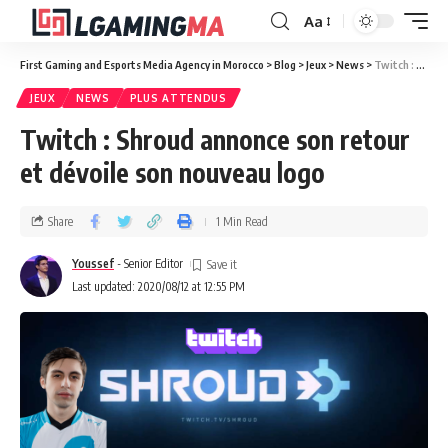
Aa
First Gaming and Esports Media Agency in Morocco
>
Blog
>
Jeux
>
News
>
Twitch : Shroud annonce son retour et dévoile son nouveau logo
JEUX
NEWS
PLUS ATTENDUS
Twitch : Shroud annonce son retour
et dévoile son nouveau logo
Share
1 Min Read
Youssef
- Senior Editor
Last updated: 2020/08/12 at 12:55 PM