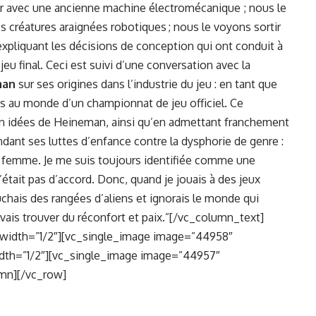
uer avec une ancienne machine électromécanique ; nous le
créatures araignées robotiques ; nous le voyons sortir
expliquant les décisions de conception qui ont conduit à
eu final. Ceci est suivi d’une conversation avec la
man
sur ses origines dans l’industrie du jeu : en tant que
s au monde d’un championnat de jeu officiel. Ce
en idées de Heineman, ainsi qu’en admettant franchement
ndant ses luttes d’enfance contre la dysphorie de genre :
 femme. Je me suis toujours identifiée comme une
it pas d’accord. Donc, quand je jouais à des jeux
uchais des rangées d’aliens et ignorais le monde qui
uvais trouver du réconfort et paix.”[/vc_column_text]
width=”1/2″][vc_single_image image=”44958″
idth=”1/2″][vc_single_image image=”44957″
umn][/vc_row]