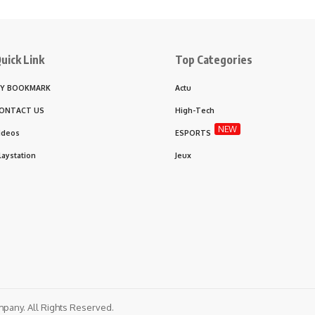
uick Link
Top Categories
Y BOOKMARK
Actu
ONTACT US
High-Tech
NEW
ideos
ESPORTS
laystation
Jeux
any. All Rights Reserved.