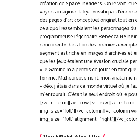
création de
Space Invaders
. On le voit jo
voyons imaginer Tokyo envahi par d’énormes 
des pages d’art conceptuel original tout en 
ce à quoi ressemblaient les personnages du j
programmeuse légendaire
Rebecca Heine
concurrente dans l’un des premiers exemple
segment est riche en images d’archives et 
que les jeux étaient une évasion cruciale pe
«Le Gaming m’a permis de jouer en tant que
femme. Malheureusement, mon anatomie n’éta
vidéo, j’étais dans ce monde virtuel où je fa
m’entourait. C’était le seul endroit où je po
[/vc_column][/vc_row][vc_row][vc_column 
img_size=”full”][/vc_column][vc_column w
img_size=”full” alignment=”right”][/vc_col