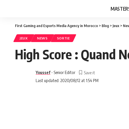
MASTER
First Gaming and Esports Media Agency in Morocco
>
Blog
>
Jeux
>
Ne
JEUX
NEWS
SORTIE
High Score : Quand Net
Youssef
- Senior Editor
Last updated: 2020/08/12 at 1:54 PM