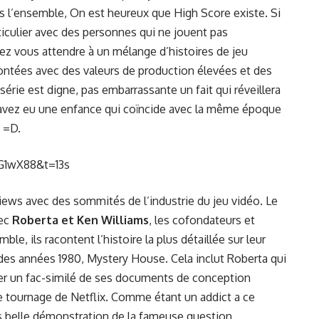
s l’ensemble, On est heureux que High Score existe. Si
rticulier avec des personnes qui ne jouent pas
ez vous attendre à un mélange d’histoires de jeu
acontées avec des valeurs de production élevées et des
a série est digne, pas embarrassante un fait qui réveillera
s avez eu une enfance qui coïncide avec la même époque
s =D.
G1wX88&t=13s
iews avec des sommités de l’industrie du jeu vidéo. Le
ec
Roberta et Ken Williams
, les cofondateurs et
mble, ils racontent l’histoire la plus détaillée sur leur
es années 1980, Mystery House. Cela inclut Roberta qui
ner un fac-similé de ses documents de conception
e tournage de Netflix. Comme étant un addict a ce
us belle démonstration de la fameuse question