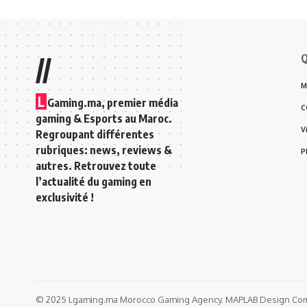
Q
//
M
L
Gaming.ma, premier média
C
gaming & Esports au Maroc.
V
Regroupant différentes
rubriques: news, reviews &
P
autres. Retrouvez toute
l’actualité du gaming en
exclusivité !
© 2025 Lgaming.ma Morocco Gaming Agency. MAPLAB Design Comp