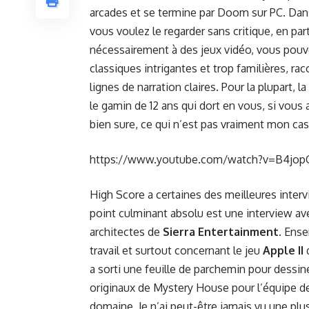
arcades et se termine par Doom sur PC. Dan
vous voulez le regarder sans critique, en pa
nécessairement à des jeux vidéo, vous pouv
classiques intrigantes et trop familières, r
lignes de narration claires. Pour la plupart, l
le gamin de 12 ans qui dort en vous, si vou
bien sure, ce qui n’est pas vraiment mon ca
https://www.youtube.com/watch?v=B4jop
High Score a certaines des meilleures interv
point culminant absolu est une interview av
architectes de
Sierra Entertainment
. Ense
travail et surtout concernant le jeu
Apple II
d
a sorti une feuille de parchemin pour dessi
originaux de Mystery House pour l’équipe d
domaine, Je n’ai peut-être jamais vu une pl