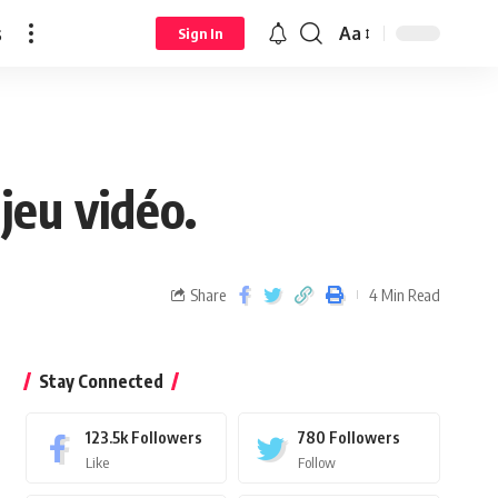
s
Aa
Sign In
 jeu vidéo.
Share
4 Min Read
Stay Connected
123.5k
Followers
780
Followers
Like
Follow