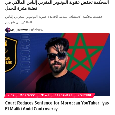
المحكمة تخفض عقوبة اليوتيوبر المغربي إلياس المالكي في
قضية مثيرة للجدل
خفضت محكمة الاستئناف بمدينة الجديدة عقوبة اليوتيوبر المغربي إلياس
المالكي إلى شهرين
…
Mr__Kenway
30/12/2024
KICK
MOROCCO
NEWS
STREAMERS
YOUTUBE
Court Reduces Sentence for Moroccan YouTuber Ilyas
El Maliki Amid Controversy