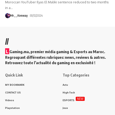
Moroccan YouTuber Ilyas El Maliki sentence reduced to two months
in a
…
Mr__Kenway
30/12/2024
//
L
Gaming.ma, premier média gaming & Esports au Maroc.
Regroupant différentes rubriques: news, reviews & autres.
Retrouvez toute l’actualité du gaming en exclusivité !
Quick Link
Top Categories
MY BOOKMARK
Actu
CONTACT US
High-Tech
NEW
Videos
ESPORTS
Playstation
Jeux