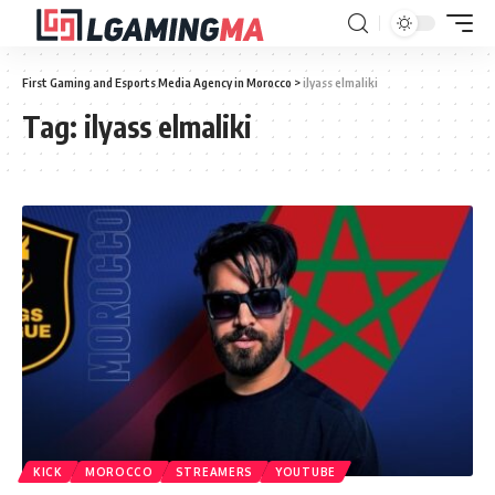
First Gaming and Esports Media Agency in Morocco
>
ilyass elmaliki
Tag:
ilyass elmaliki
KICK
MOROCCO
STREAMERS
YOUTUBE