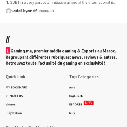
"LIGUE 1 in a very particular initiative aimed at the international is
…
Souhail layoussifi
20/01/2021
//
L
Gaming.ma, premier média gaming & Esports au Maroc.
Regroupant différentes rubriques: news, reviews & autres.
Retrouvez toute l’actualité du gaming en exclusivité !
Quick Link
Top Categories
MY BOOKMARK
Actu
CONTACT US
High-Tech
NEW
Videos
ESPORTS
Playstation
Jeux