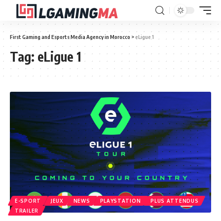
First Gaming and Esports Media Agency in Morocco
>
eLigue 1
Tag:
eLigue 1
E-SPORT
JEUX
NEWS
PLAYSTATION
PLUS ATTENDUS
TRAILER