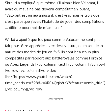
Shroud a expliqué que, même s’il aimait bien Valorant, il
avait du mal à ne pas devenir compétitif en jouant,
“Valorant est un jeu amusant, c’est vrai, mais je crois que
c’est parceque j’avais l’habitude de jouer des compétitions
… difficile pour moi de m’amuser.”
Wickd a ajouté que les jeux comme Valorant ne sont pas
fait pour être appréciés avec désinvolture, en raison de la
nature des modes de jeu en 5v5, ils sont beaucoup plus
compétitifs par rapport aux battleroyales comme Fortnite
ou Apex Legends.[/vc_column_text][/vc_column][/vc_row]
[vc_row][vc_column][vc_video
link=”https://www.youtube.com/watch?
time_continue=598&v=0R04QqkVtaY&feature=emb_title”]
[/vc_column][/vc_row]
- Advertisement -