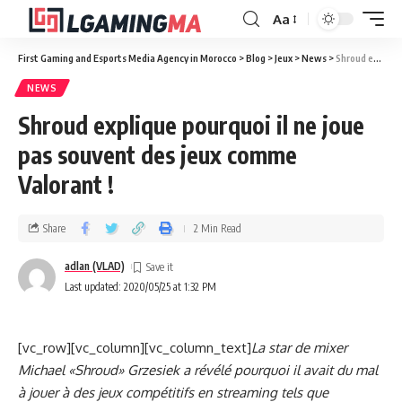
Aa
First Gaming and Esports Media Agency in Morocco
>
Blog
>
Jeux
>
News
>
Shroud explique pourquoi il ne joue pas souvent des jeux comme Valorant !
NEWS
Shroud explique pourquoi il ne joue
pas souvent des jeux comme
Valorant !
Share
2 Min Read
adlan (VLAD)
Last updated: 2020/05/25 at 1:32 PM
[vc_row][vc_column][vc_column_text]
La star de mixer
Michael «Shroud» Grzesiek a révélé pourquoi il avait du mal
à jouer à des jeux compétitifs en streaming tels que