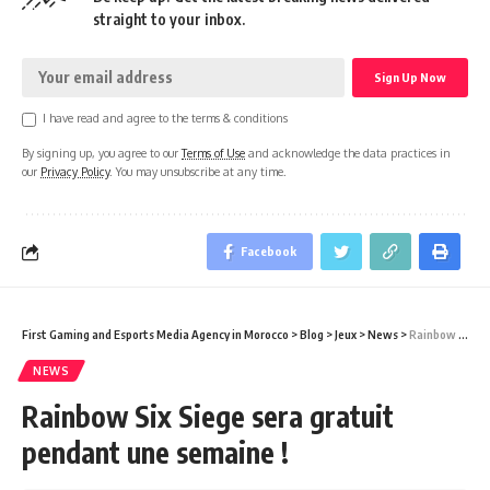
straight to your inbox.
I have read and agree to the terms & conditions
By signing up, you agree to our
Terms of Use
and acknowledge the data practices in
our
Privacy Policy
. You may unsubscribe at any time.
Facebook
First Gaming and Esports Media Agency in Morocco
>
Blog
>
Jeux
>
News
>
Rainbow Six Siege sera gratuit pendant une semaine !
NEWS
Rainbow Six Siege sera gratuit
pendant une semaine !