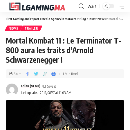
Aa
First Gaming and Esports Media Agency in Morocco
>
Blog
>
Jeux
>
News
>
Mortal Kombat 11 : Le Terminator T-800 aura les traits d’Arnold Schwarzenegger !
NEWS
TRAILER
Mortal Kombat 11 : Le Terminator T-
800 aura les traits d’Arnold
Schwarzenegger !
Share
1 Min Read
adlan (VLAD)
Last updated: 2019/08/27 at 11:03 AM