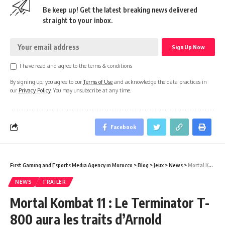
Be keep up! Get the latest breaking news delivered
straight to your inbox.
I have read and agree to the terms & conditions
By signing up, you agree to our
Terms of Use
and acknowledge the data practices in
our
Privacy Policy
. You may unsubscribe at any time.
Facebook
First Gaming and Esports Media Agency in Morocco
>
Blog
>
Jeux
>
News
>
Mortal Kombat 11 : Le Terminator T-800 aura les traits d’Arnold Schwarzenegger !
NEWS
TRAILER
Mortal Kombat 11 : Le Terminator T-
800 aura les traits d’Arnold