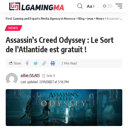
Aa
First Gaming and Esports Media Agency in Morocco
>
Blog
>
Jeux
>
News
>
Assassin’s Creed Odyssey : Le Sort de l’Atlantide est gratuit !
NEWS
Assassin’s Creed Odyssey : Le Sort
de l’Atlantide est gratuit !
Share
2 Min Read
adlan (VLAD)
Last updated: 2019/08/27 at 5:56 PM