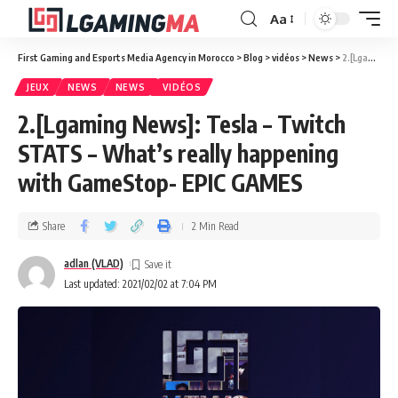
Aa
First Gaming and Esports Media Agency in Morocco
>
Blog
>
vidéos
>
News
>
2.[Lgaming News]: Tesla – Twitch STATS – What’s really happening with GameStop- EPIC GAMES
JEUX
NEWS
NEWS
VIDÉOS
2.[Lgaming News]: Tesla – Twitch
STATS – What’s really happening
with GameStop- EPIC GAMES
Share
2 Min Read
adlan (VLAD)
Last updated: 2021/02/02 at 7:04 PM