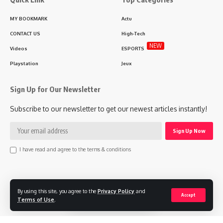
MY BOOKMARK
Actu
CONTACT US
High-Tech
NEW
Videos
ESPORTS
Playstation
Jeux
Sign Up for Our Newsletter
Subscribe to our newsletter to get our newest articles instantly!
I have read and agree to the terms & conditions
Follow US
By using this site, you agree to the
Privacy Policy
and
Accept
Terms of Use
.
© 2025 Lgaming.ma Morocco Gaming Agency. MAPLAB Design Company.