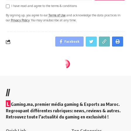
I have read and agree to the terms & conditions
By signing up, you agree to our
Terms of Use
and acknowledge the data practices in
our
Privacy Policy
. You may unsubscribe at any time.
Facebook
//
L
Gaming.ma, premier média gaming & Esports au Maroc.
Regroupant différentes rubriques: news, reviews & autres.
Retrouvez toute l’actualité du gaming en exclusivité !
Quick Link
Top Categories