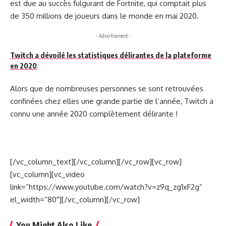
est due au succès fulgurant de Fortnite, qui comptait plus
de 350 millions de joueurs dans le monde en mai 2020.
- Advertisement -
Twitch a dévoilé les statistiques délirantes de la plateforme
en 2020
:
Alors que de nombreuses personnes se sont retrouvées
confinées chez elles une grande partie de l’année, Twitch a
connu une année 2020 complètement délirante !
[/vc_column_text][/vc_column][/vc_row][vc_row]
[vc_column][vc_video
link=”https://www.youtube.com/watch?v=z9q_zg1xF2g”
el_width=”80″][/vc_column][/vc_row]
You Might Also Like