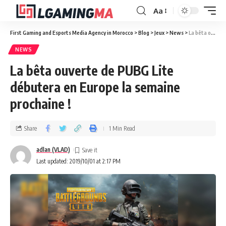
Aa
First Gaming and Esports Media Agency in Morocco
>
Blog
>
Jeux
>
News
>
La bêta ouverte de PUBG Lite débutera en Europe la semaine prochaine !
NEWS
La bêta ouverte de PUBG Lite
débutera en Europe la semaine
prochaine !
Share
1 Min Read
adlan (VLAD)
Last updated: 2019/10/01 at 2:17 PM