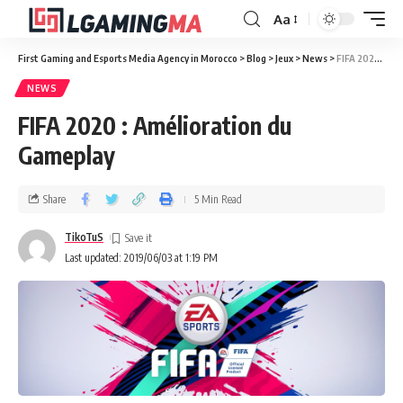
Aa
First Gaming and Esports Media Agency in Morocco
>
Blog
>
Jeux
>
News
>
FIFA 2020 : Amélioration du Gameplay
NEWS
FIFA 2020 : Amélioration du
Gameplay
Share
5 Min Read
TikoTuS
Last updated: 2019/06/03 at 1:19 PM