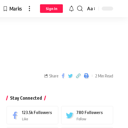
Marks
Aa
Sign In
Share
2 Min Read
Stay Connected
123.5k
Followers
780
Followers
Like
Follow