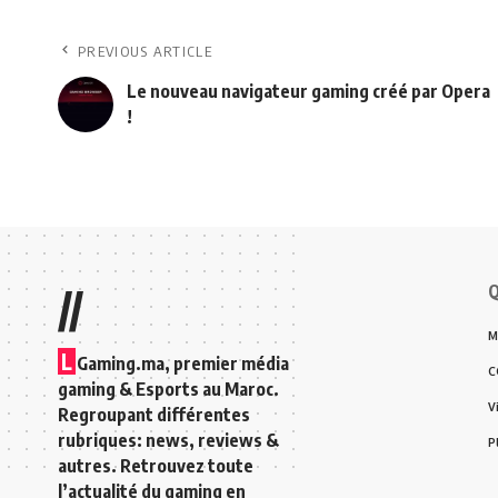
PREVIOUS ARTICLE
Le nouveau navigateur gaming créé par Opera
!
Q
//
M
L
Gaming.ma, premier média
C
gaming & Esports au Maroc.
V
Regroupant différentes
rubriques: news, reviews &
P
autres. Retrouvez toute
l’actualité du gaming en