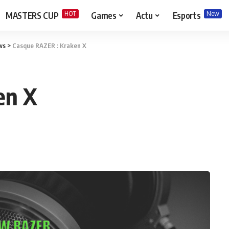
HOT
New
MASTERS CUP
Games
Actu
Esports
ws
>
Casque RAZER : Kraken X
en X