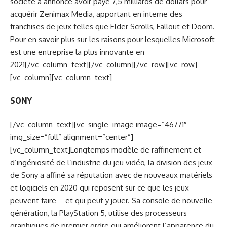
société a annoncé avoir payé 7,5 milliards de dollars pour
acquérir Zenimax Media, apportant en interne des
franchises de jeux telles que Elder Scrolls, Fallout et Doom.
Pour en savoir plus sur les raisons pour lesquelles Microsoft
est une entreprise la plus innovante en
2021[/vc_column_text][/vc_column][/vc_row][vc_row]
[vc_column][vc_column_text]
SONY
[/vc_column_text][vc_single_image image=”46771″
img_size=”full” alignment=”center”]
[vc_column_text]Longtemps modèle de raffinement et
d’ingéniosité de l’industrie du jeu vidéo, la division des jeux
de Sony a affiné sa réputation avec de nouveaux matériels
et logiciels en 2020 qui reposent sur ce que les jeux
peuvent faire – et qui peut y jouer. Sa console de nouvelle
génération, la PlayStation 5, utilise des processeurs
graphiques de premier ordre qui améliorent l’apparence du