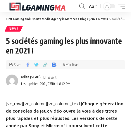
Aa
First Gaming and Esports Media Agency in Morocco
>
Blog
>
Jeux
>
News
>
5 sociétés gaming les plus innovante en 2021 !
NEWS
5 sociétés gaming les plus innovante
en 2021 !
Share
8 Min Read
adlan (VLAD)
Last updated: 2021/03/10 at 8:42 PM
[vc_row][vc_column][vc_column_text]
Chaque génération
de consoles de jeux vidéo ouvre la voie à des titres
plus rapides et plus réalistes. Les versions de cette
année par Sony et Microsoft poursuivent cette