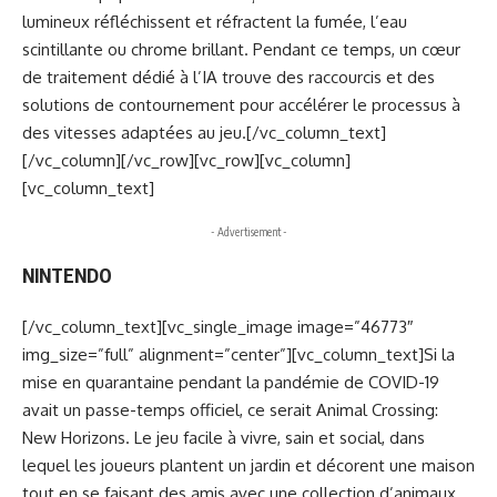
lumineux réfléchissent et réfractent la fumée, l’eau
scintillante ou chrome brillant. Pendant ce temps, un cœur
de traitement dédié à l’IA trouve des raccourcis et des
solutions de contournement pour accélérer le processus à
des vitesses adaptées au jeu.[/vc_column_text]
[/vc_column][/vc_row][vc_row][vc_column]
[vc_column_text]
- Advertisement -
NINTENDO
[/vc_column_text][vc_single_image image=”46773″
img_size=”full” alignment=”center”][vc_column_text]Si la
mise en quarantaine pendant la pandémie de COVID-19
avait un passe-temps officiel, ce serait Animal Crossing:
New Horizons. Le jeu facile à vivre, sain et social, dans
lequel les joueurs plantent un jardin et décorent une maison
tout en se faisant des amis avec une collection d’animaux