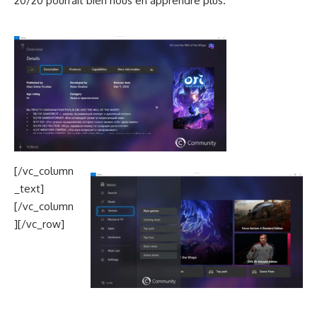
20/20 pourrait bien nous en apprendre plus.
[/vc_column
_text]
[/vc_column
][/vc_row]