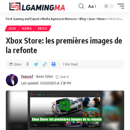
Aa
First Gaming and Esports Media Agency in Morocco
>
Blog
>
Jeux
>
News
>
Xbox Store: les premières images de la refonte
JEUX
NEWS
XBOX
Xbox Store: les premières images de
la refonte
Share
1 Min Read
Youssef
- Senior Editor
Last updated: 2020/06/05 at 3:38 PM