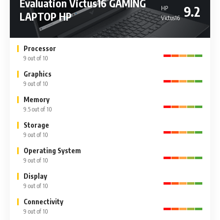
Evaluation Victus16 GAMING
9.2
HP
LAPTOP​ HP
Victus16
Processor
9 out of 10
Graphics
9 out of 10
Memory
9.5 out of 10
Storage
9 out of 10
Operating System
9 out of 10
Display
9 out of 10
Connectivity
9 out of 10