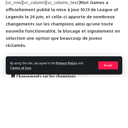
[vc_row][vc_column][vc_column_text]
Riot Games a
officiellement publié la mise à jour 10.13 de League of
Legends le 24 juin, et celle-ci apporte de nombreux
changements sur les champions ainsi qu’une toute
nouvelle fonctionnalité, le blocage et signalement en
sélection une option que beaucoup de joueur
réclamés.
Contents
By using this site, you agree to the
Privacy Policy
and
Accept
Terms of Use
.
Changements sur les champions
Aphelios
Cassiopeia
Gnar
Kalista
Kog’Maw