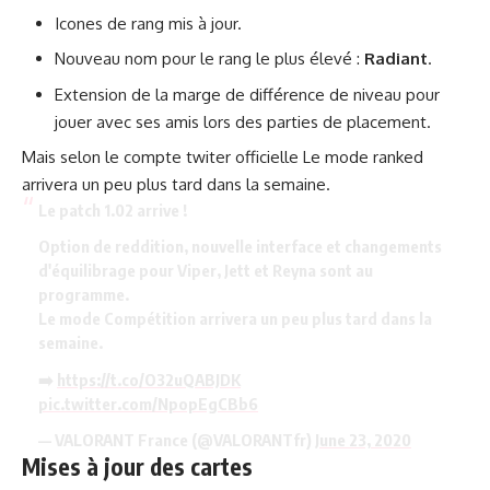
Icones de rang mis à jour.
Nouveau nom pour le rang le plus élevé :
Radiant
.
Extension de la marge de différence de niveau pour
jouer avec ses amis lors des parties de placement.
Mais selon le compte twiter officielle Le mode ranked
arrivera un peu plus tard dans la semaine.
Le patch 1.02 arrive !
Option de reddition, nouvelle interface et changements
d'équilibrage pour Viper, Jett et Reyna sont au
programme.
Le mode Compétition arrivera un peu plus tard dans la
semaine.
➡️
https://t.co/O32uQABJDK
pic.twitter.com/NpopEgCBb6
— VALORANT France (@VALORANTfr)
June 23, 2020
Mises à jour des cartes