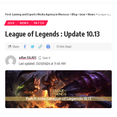
First Gaming and Esports Media Agency in Morocco
>
Blog
>
Jeux
>
News
>
League of Legends : Update 10.13
JEUX
NEWS
PATCH
League of Legends : Update 10.13
Share
15 Min Read
adlan (VLAD)
Last updated: 2020/06/24 at 11:40 AM