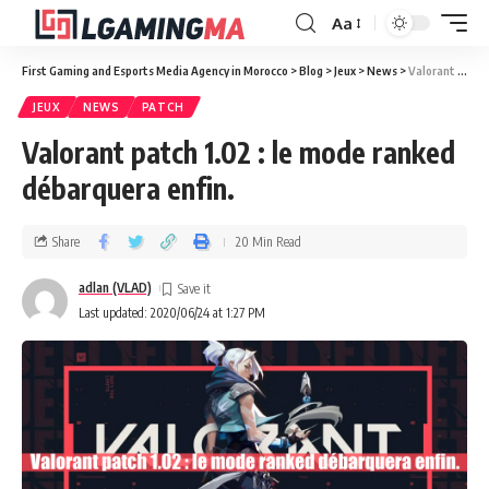
Aa
First Gaming and Esports Media Agency in Morocco
>
Blog
>
Jeux
>
News
>
Valorant patch 1.02 : le mode ranked débarquera enfin.
JEUX
NEWS
PATCH
Valorant patch 1.02 : le mode ranked
débarquera enfin.
Share
20 Min Read
adlan (VLAD)
Last updated: 2020/06/24 at 1:27 PM