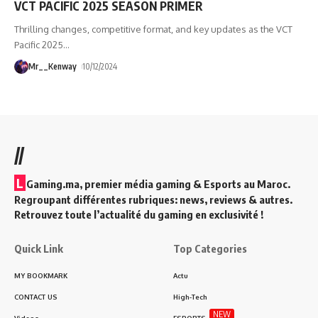
VCT PACIFIC 2025 SEASON PRIMER
Thrilling changes, competitive format, and key updates as the VCT
Pacific 2025
…
Mr__Kenway
10/12/2024
//
L
Gaming.ma, premier média gaming & Esports au Maroc.
Regroupant différentes rubriques: news, reviews & autres.
Retrouvez toute l’actualité du gaming en exclusivité !
Quick Link
Top Categories
MY BOOKMARK
Actu
CONTACT US
High-Tech
NEW