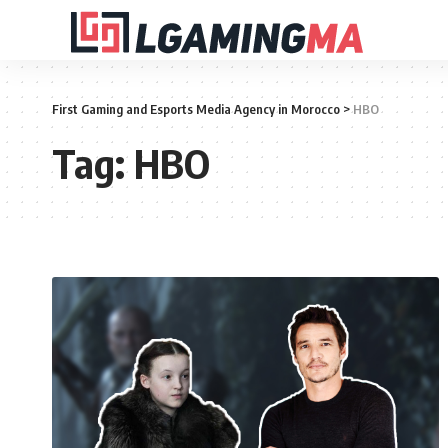
First Gaming and Esports Media Agency in Morocco
>
HBO
Tag:
HBO