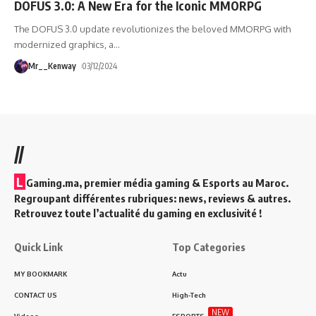
DOFUS 3.0: A New Era for the Iconic MMORPG
The DOFUS 3.0 update revolutionizes the beloved MMORPG with
modernized graphics, a
…
Mr__Kenway
03/12/2024
//
L
Gaming.ma, premier média gaming & Esports au Maroc.
Regroupant différentes rubriques: news, reviews & autres.
Retrouvez toute l’actualité du gaming en exclusivité !
Quick Link
Top Categories
MY BOOKMARK
Actu
CONTACT US
High-Tech
NEW