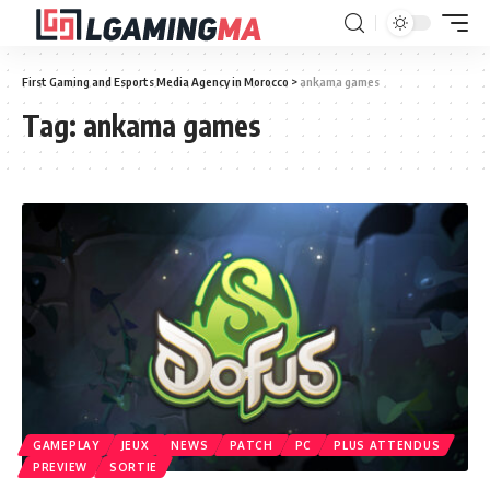
First Gaming and Esports Media Agency in Morocco
>
ankama games
Tag:
ankama games
GAMEPLAY
JEUX
NEWS
PATCH
PC
PLUS ATTENDUS
PREVIEW
SORTIE