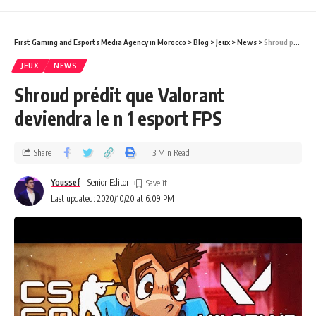
First Gaming and Esports Media Agency in Morocco
>
Blog
>
Jeux
>
News
>
Shroud prédit que Valorant deviendra le n 1 esport FPS
JEUX
NEWS
Shroud prédit que Valorant
deviendra le n 1 esport FPS
Share
3 Min Read
Youssef
- Senior Editor
Last updated: 2020/10/20 at 6:09 PM