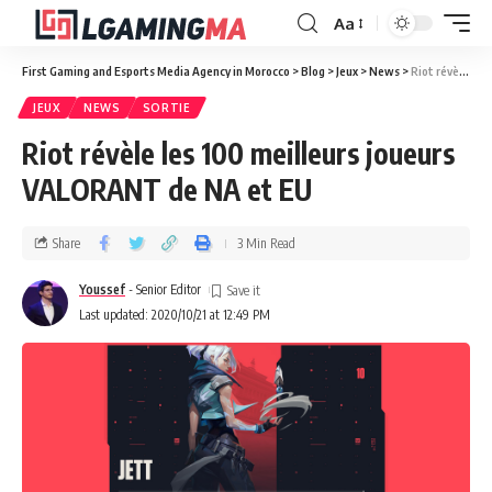
Aa
First Gaming and Esports Media Agency in Morocco
>
Blog
>
Jeux
>
News
>
Riot révèle les 100 meilleurs joueurs VALORANT de NA et EU
JEUX
NEWS
SORTIE
Riot révèle les 100 meilleurs joueurs
VALORANT de NA et EU
Share
3 Min Read
Youssef
- Senior Editor
Last updated: 2020/10/21 at 12:49 PM