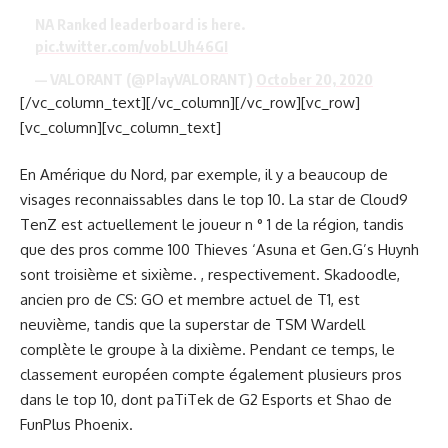
NA Ranked leaderboard is here.
pic.twitter.com/vobLUh46GI
— VALORANT (@PlayVALORANT)
October 20, 2020
[/vc_column_text][/vc_column][/vc_row][vc_row]
[vc_column][vc_column_text]
En Amérique du Nord, par exemple, il y a beaucoup de
visages reconnaissables dans le top 10. La star de Cloud9
TenZ est actuellement le joueur n ° 1 de la région, tandis
que des pros comme 100 Thieves ‘Asuna et Gen.G’s Huynh
sont troisième et sixième. , respectivement. Skadoodle,
ancien pro de CS: GO et membre actuel de T1, est
neuvième, tandis que la superstar de TSM Wardell
complète le groupe à la dixième. Pendant ce temps, le
classement européen compte également plusieurs pros
dans le top 10, dont paTiTek de G2 Esports et Shao de
FunPlus Phoenix.