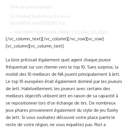
How do you stack up?
EU Ranked leaderboard is here.
pic.twitter.com/GIVn2PCTcg
— VALORANT (@PlayVALORANT)
October 20, 2020
[/vc_column_text][/vc_column][/vc_row][vc_row]
[vc_column][vc_column_text]
La liste précisait également quel agent chaque joueur
fréquentait sur son chemin vers le top 10. Sans surprise, la
moitié des 10 meilleurs de NA jouent principalement à Jett.
Le top 10 européen était également dominé par les joueurs
de Jett. Habituellement, les joueurs avec certains des
meilleurs objectifs utilisent Jett en raison de sa capacité à
se repositionner lors d’un échange de tirs. De nombreux
jeux phares proviennent également du style de jeu flashy
de Jett. Si vous souhaitez découvrir votre place parmi le
reste de votre région, ne vous inquiétez pas. Riot a