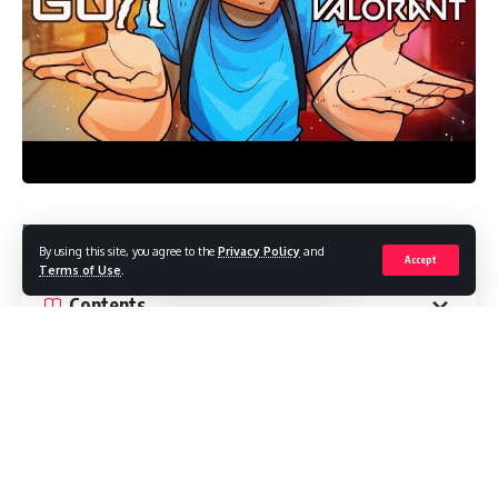
[vc_row][vc_column][vc_column_text]
By using this site, you agree to the
Privacy Policy
and
Accept
Terms of Use
.
Contents
Shroud affirme que Valorant sera à la tête des fps
Valorant deviendra-t-il plus grand que CSGO?
Shroud affirme que Valorant sera à la tête des fps