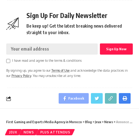
Sign Up For Daily Newsletter
Be keep up! Get the latest breaking news delivered
straight to your inbox.
I have read and agree to the terms & conditions
By signing up, you agree to our
Terms of Use
and acknowledge the data practices in
our
Privacy Policy
. You may unsubscribe at any time.
Facebook
First Gaming and Esports Media Agency in Morocco
>
Blog
>
Jeux
>
News
>
Annonce des jeux gratuits PlayStation Plus pour avril 2021
JEUX
NEWS
PLUS ATTENDUS