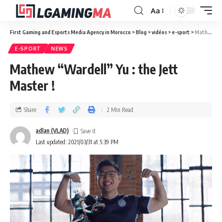
Aa
First Gaming and Esports Media Agency in Morocco
>
Blog
>
vidéos
>
e-sport
>
Mathew “Wardell” Yu : the Jett Master !
E-SPORT
NEWS
Mathew “Wardell” Yu : the Jett
Master !
Share
2 Min Read
adlan (VLAD)
Last updated: 2021/03/31 at 5:39 PM