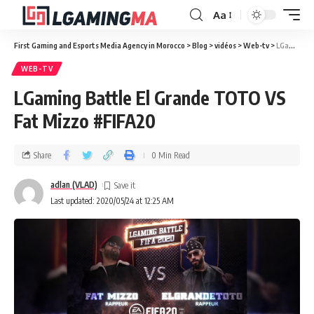
Aa
First Gaming and Esports Media Agency in Morocco
>
Blog
>
vidéos
>
Web-tv
>
LGaming Battle El Grande TOTO VS Fat Mizzo #FIFA20
WEB-TV
LGaming Battle El Grande TOTO VS
Fat Mizzo #FIFA20
Share
0 Min Read
adlan (VLAD)
Last updated: 2020/05/24 at 12:25 AM