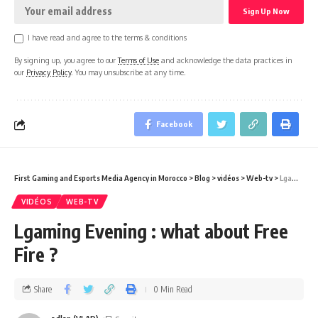
I have read and agree to the terms & conditions
By signing up, you agree to our
Terms of Use
and acknowledge the data practices in
our
Privacy Policy
. You may unsubscribe at any time.
Facebook
First Gaming and Esports Media Agency in Morocco
>
Blog
>
vidéos
>
Web-tv
>
Lgaming Evening : what about Free Fire ?
VIDÉOS
WEB-TV
Lgaming Evening : what about Free
Fire ?
Share
0 Min Read