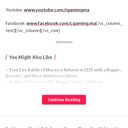
Youtube:
www.youtube.com/lgamingma
Facebook:
www.facebook.com/Lgaming.ma
[/vc_column_
text][/vc_column][/vc_row]
- Advertisement -
You Might Also Like
Free Fire Battle of Morocco Returns in 2025 with a Bigger,
Broader, and More Ambitious Edition
Battle of Morocco 2025 Brings Esports Thrills to
Casablanca
LGAMING AWARDS, The Return of Morocco’s Gaming
Showcase
Continue Reading
Morocco Gaming Expo 2025 – The Second Edition
Promises Bigger and Better Experiences
Split Fiction: Hazelight Studios’ Ambitious New Project