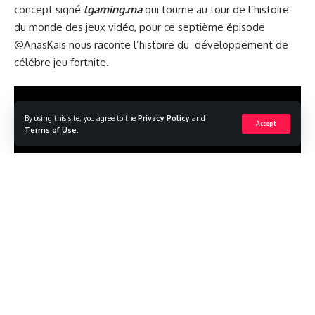
concept signé
lgaming.ma
qui tourne au tour de l’histoire
du monde des jeux vidéo, pour ce septième épisode
@AnasKais nous raconte l’histoire du développement de
célébre jeu fortnite.
By using this site, you agree to the
Privacy Policy
and
Accept
Terms of Use
.