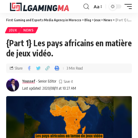
Aa
First Gaming and Esports Media Agency in Morocco
>
Blog
>
Jeux
>
News
>
{Part 1} Les pays africains en matière de jeux vidéo.
JEUX
NEWS
{Part 1} Les pays africains en matière
de jeux vidéo.
Share
3 Min Read
Youssef
- Senior Editor
Last updated: 2020/08/11 at 10:27 AM