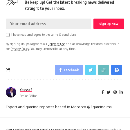
Be keep up! Get the latest breaking news delivered
straight to your inbox.
I have read and agree to the terms & conditions
By signing up, you agree to our
Terms of Use
and acknowledge the data practices in
our
Privacy Policy
. You may unsubscribe at any time.
Facebook
Youssef
Senior Editor
Esport and gaming reporter based in Morocco @ lgaming.ma
First Gaming and Esports Media Agency in Morocco
>
Blog
>
Jeux
>
News
>
Vindex investira 300 millions de dollars dans les arènes gaming dans le monde !