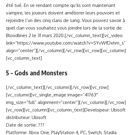
été tué. En se rendant compte qu’ils sont maintenant
vampire, les joueurs doivent améliorer leurs pouvoirs et
rejoindre l’un des cinq clans de sang. Vous pouvez savoir à
quel clan vous souhaitez vous joindre lors de la sortie de
Bloodlines 2 le 31 mars 2020.[/vc_column_text][vc_video
link=”https://www.youtube.com/watch?v=SYvWfDxhm_s”
align=”center”][/vc_column][/vc_row][vc_row][vc_column]
[vc_column_text]
5 – Gods and Monsters
[/vc_column_text][/vc_column][/vc_row][vc_row]
[vc_column][vc_single_image image=”41763″
img_size=”full” alignment=”center”][/vc_column][/vc_row]
[vc_row][vc_column][vc_column_text]Developeur: Ubisoft
distributeur: Ubisoft
Date de sortie: ???
Platforme: Xbox One, PlayStation 4, PC, Switch, Stadia