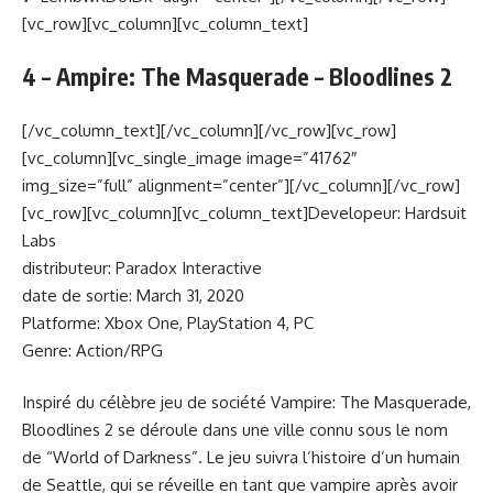
[vc_row][vc_column][vc_column_text]
4 – Ampire: The Masquerade – Bloodlines 2
[/vc_column_text][/vc_column][/vc_row][vc_row]
[vc_column][vc_single_image image=”41762″
img_size=”full” alignment=”center”][/vc_column][/vc_row]
[vc_row][vc_column][vc_column_text]Developeur: Hardsuit
Labs
distributeur: Paradox Interactive
date de sortie: March 31, 2020
Platforme: Xbox One, PlayStation 4, PC
Genre: Action/RPG
Inspiré du célèbre jeu de société Vampire: The Masquerade,
Bloodlines 2 se déroule dans une ville connu sous le nom
de “World of Darkness”. Le jeu suivra l’histoire d’un humain
de Seattle, qui se réveille en tant que vampire après avoir