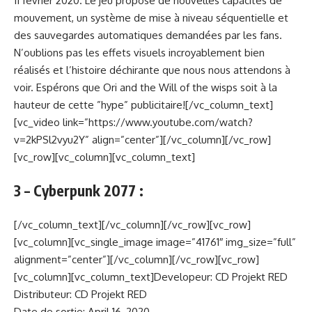
11 février 2020. Le jeu propose de nouvelles capacités de
mouvement, un système de mise à niveau séquentielle et
des sauvegardes automatiques demandées par les fans.
N’oublions pas les effets visuels incroyablement bien
réalisés et l’histoire déchirante que nous nous attendons à
voir. Espérons que Ori and the Will of the wisps soit à la
hauteur de cette ”hype” publicitaire![/vc_column_text]
[vc_video link=”https://www.youtube.com/watch?
v=2kPSl2vyu2Y” align=”center”][/vc_column][/vc_row]
[vc_row][vc_column][vc_column_text]
3 – Cyberpunk 2077 :
[/vc_column_text][/vc_column][/vc_row][vc_row]
[vc_column][vc_single_image image=”41761″ img_size=”full”
alignment=”center”][/vc_column][/vc_row][vc_row]
[vc_column][vc_column_text]Developeur: CD Projekt RED
Distributeur: CD Projekt RED
Date de sortie: April 16, 2020