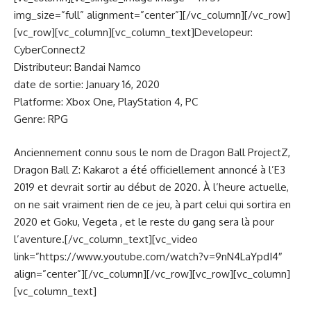
img_size=”full” alignment=”center”][/vc_column][/vc_row]
[vc_row][vc_column][vc_column_text]Developeur:
CyberConnect2
Distributeur: Bandai Namco
date de sortie: January 16, 2020
Platforme: Xbox One, PlayStation 4, PC
Genre: RPG
Anciennement connu sous le nom de Dragon Ball ProjectZ,
Dragon Ball Z: Kakarot a été officiellement annoncé à l’E3
2019 et devrait sortir au début de 2020. À l’heure actuelle,
on ne sait vraiment rien de ce jeu, à part celui qui sortira en
2020 et Goku, Vegeta , et le reste du gang sera là pour
l’aventure.[/vc_column_text][vc_video
link=”https://www.youtube.com/watch?v=9nN4LaYpdI4″
align=”center”][/vc_column][/vc_row][vc_row][vc_column]
[vc_column_text]