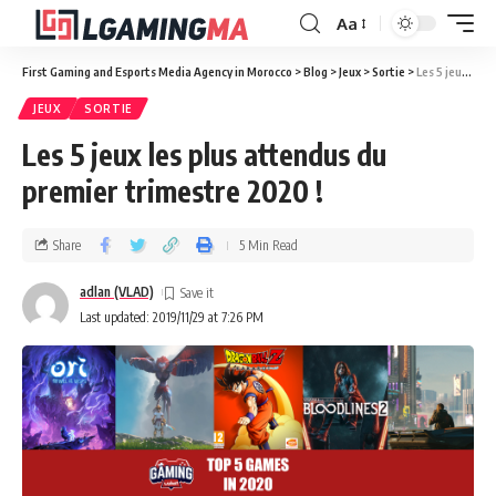
Aa
First Gaming and Esports Media Agency in Morocco
>
Blog
>
Jeux
>
Sortie
>
Les 5 jeux les plus attendus du premier trimestre 2020 !
JEUX
SORTIE
Les 5 jeux les plus attendus du
premier trimestre 2020 !
Share
5 Min Read
adlan (VLAD)
Last updated: 2019/11/29 at 7:26 PM