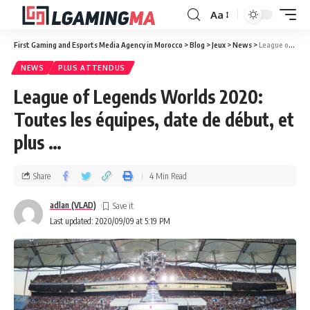
Aa
First Gaming and Esports Media Agency in Morocco
>
Blog
>
Jeux
>
News
>
League of Legends Worlds 2020: Toutes les équipes, date de début, et plus …
NEWS
PLUS ATTENDUS
League of Legends Worlds 2020:
Toutes les équipes, date de début, et
plus …
Share
4 Min Read
adlan (VLAD)
Last updated: 2020/09/09 at 5:19 PM