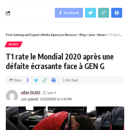
Facebook
First Gaming and Esports Media Agency in Morocco
>
Blog
>
Jeux
>
News
>
T1 rate le Mondial 2020 après une défaite écrasante face à GEN G
NEWS
T1 rate le Mondial 2020 après une
défaite écrasante face à GEN G
Share
2 Min Read
adlan (VLAD)
Last updated: 2020/09/09 at 4:16 PM