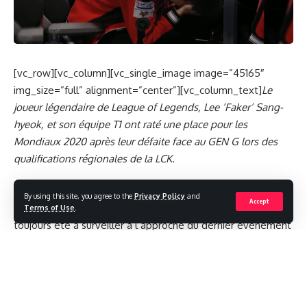
[vc_row][vc_column][vc_single_image image=”45165″
img_size=”full” alignment=”center”][vc_column_text]
Le
joueur légendaire de League of Legends, Lee ‘Faker’ Sang-
hyeok, et son équipe T1 ont raté une place pour les
Mondiaux 2020 après leur défaite face au GEN G lors des
qualifications régionales de la LCK.
Après avoir remporté trois titres mondiaux en 2013, 2015 et
By using this site, you agree to the
Privacy Policy
and
Accept
2016 respectivement, l’organisation emblématique de T1 a
Terms of Use
.
toujours été à surveiller à l’approche du dernier événement
de l’année. Le dernier match de qualification pour les
Mondiaux de 2020 était le CLASSICO de la LCK entre T1 et
Gen.G – deux des meilleures équipes coréennes – pour
voir qui verrouillerait la troisième place libre dans leur