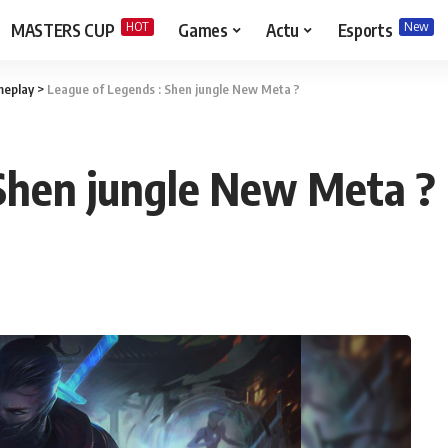
HOT
New
MASTERS CUP
Games
Actu
Esports
eplay
>
League of Legends : Shen jungle New Meta ?
 Shen jungle New Meta ?