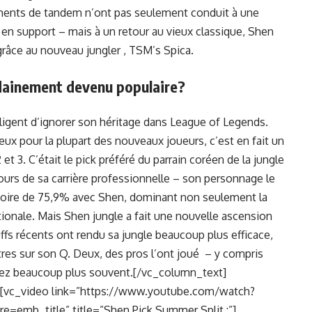
gements de tandem n’ont pas seulement conduit à une
n support – mais à un retour au vieux classique, Shen
 grâce au nouveau jungler , TSM’s Spica.
udainement devenu populaire?
égligent d’ignorer son héritage dans League of Legends.
ux pour la plupart des nouveaux joueurs, c’est en fait un
et 3. C’était le pick préféré du parrain coréen de la jungle
cours de sa carrière professionnelle – son personnage le
victoire de 75,9% avec Shen, dominant non seulement la
tionale. Mais Shen jungle a fait une nouvelle ascension
ffs récents ont rendu sa jungle beaucoup plus efficace,
s sur son Q. Deux, des pros l’ont joué ⁠ – y compris
rrez beaucoup plus souvent.[/vc_column_text]
][vc_video link=”https://www.youtube.com/watch?
emb_title” title=”Shen Pick Summer Split :”]