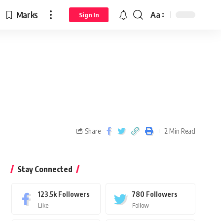
Marks
Aa
Sign In
Share
2 Min Read
Stay Connected
123.5k
Followers
780
Followers
Like
Follow