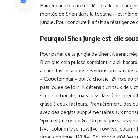
Barrier dans le patch 10.16. Les deux chan
montée de Shen dans la toplane – et même e
jungle. Pour conclure Il a fait sa résurgence
Pourquoi Shen jungle est-elle so
Pour parler de la jungle de Shen, il serait n
Bien que cela puisse sembler un pick hasarde
ancien favori si nous revenons aux saisons 2 
« Cloudtemplar » qui l’a choisie 29 fois au 
plus jouée de loin. Il détenait un taux de 
scène nationale, mais aussi la scène interna
grâce à deux facteurs. Premièrement, des bu
avec des dégâts supplémentaires aux monstre
Spica et Jankos de G2. Un pick que vous ve
[/vc_column][/vc_row][vc_row][vc_column
time_continue=1231&v=BdUcMwqjzi8&feature=