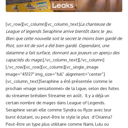
[vc_row][vc_column][vc_column_text]
La chanteuse de
League of legends Seraphine arrive bientôt dans le jeu.
Bien que cette nouvelle soit le secret le moins bien gardé de
Riot, son kit de sort a été bien gardé. Cependant, une
datamine a fait surface, donnant aux joueurs un aperçu des
capacités du mage.
[/vc_column_text][/vc_column]
[/vc_row][vc_row][vc_column][vc_single_image
image=”45137″ img_size=”full” alignment=”center”]
[vc_column_text]Seraphine a été présentée comme le
prochain «mage sensationnel» de la Ligue, selon des fuites
du streamer brésilien Streamie en août. Il y a déjà un
certain nombre de mages dans League of Legends.
Seraphine serait-elle comme Syndra ou Ryze avec leur
burst éclatant, ou peut-être le style le plus d’Orianna?
Peut-être un type plus utilitaire comme Nami, Lulu ou