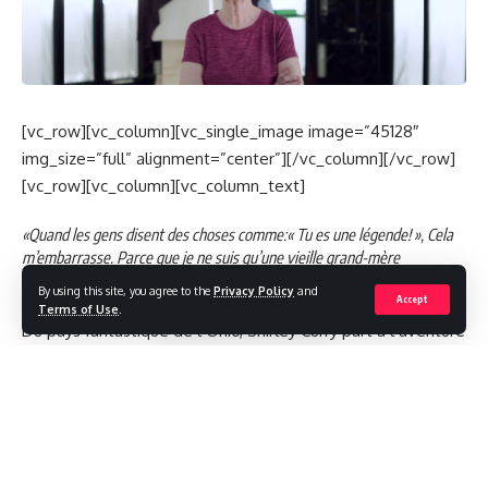
[vc_row][vc_column][vc_single_image image=”45128″
img_size=”full” alignment=”center”][/vc_column][/vc_row]
[vc_row][vc_column][vc_column_text]
«Quand les gens disent des choses comme:« Tu es une légende! », Cela
m’embarrasse. Parce que je ne suis qu’une vieille grand-mère
débutante », déclare Shirley Curry, 84 ans.
By using this site, you agree to the
Privacy Policy
and
Accept
Terms of Use
.
Du pays fantastique de l’Ohio, Shirley Curry part à l’aventure
avec la magie et les dragons. Chaque jour, Mme Curry, 84
ans, se met devant son ordinateur avec la caméra allumée
pour jouer à The Elder Scrolls V: Skyrim – et des milliers de
personnes regardent. Avec près d’un million d’abonnés et
18.186.913 vues de chaînes, Mme Curry est devenue un poids