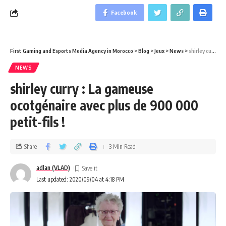
Facebook
First Gaming and Esports Media Agency in Morocco
>
Blog
>
Jeux
>
News
>
shirley curry : La gameuse ocotgénaire avec plus de 900 000 petit-fils !
NEWS
shirley curry : La gameuse
ocotgénaire avec plus de 900 000
petit-fils !
Share
3 Min Read
adlan (VLAD)
Last updated: 2020/09/04 at 4:18 PM