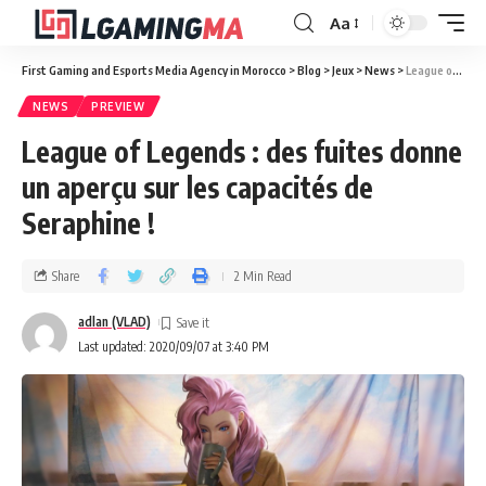
Aa
First Gaming and Esports Media Agency in Morocco
>
Blog
>
Jeux
>
News
>
League of Legends : des fuites donne un aperçu sur les capacités de Seraphine !
NEWS
PREVIEW
League of Legends : des fuites donne
un aperçu sur les capacités de
Seraphine !
Share
2 Min Read
adlan (VLAD)
Last updated: 2020/09/07 at 3:40 PM