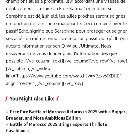
champions alliés à proximité, leur accordant une vitesse de
déplacement ⁠ similaire au E de Karma Cependant, si
Seraphine est déjà shield, les alliés proches seront soignés
en fonction de leur santé manquante. Ceci, combiné avec le
passif Echo, signifie que Seraphine peut protéger et soigner
ses alliés en même temps si elle a son passif chargé. Il n’y a
aucune information sur son Q, W ou l’Ultimate. Nous
essayerons de vous donner plus d’information dès que
possible .[/vc_column_text][/vc_column][/vc_row][vc_row]
[vc_column][vc_video
link=”https://www.youtube.com/watch?v=V9zxvs1XDHE”
align=”center”][/vc_column][/vc_row]
You Might Also Like
Free Fire Battle of Morocco Returns in 2025 with a Bigger,
Broader, and More Ambitious Edition
Battle of Morocco 2025 Brings Esports Thrills to
Casablanca