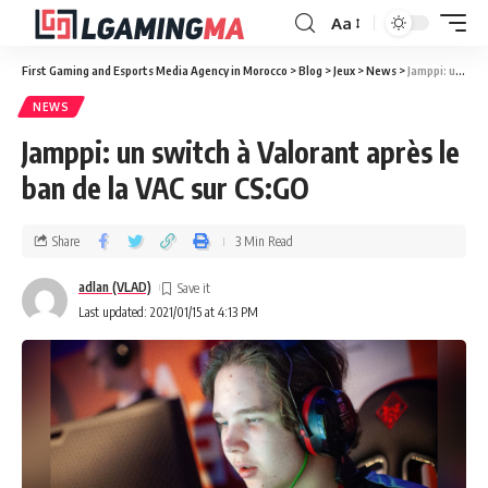
Aa
First Gaming and Esports Media Agency in Morocco
>
Blog
>
Jeux
>
News
>
Jamppi: un switch à Valorant après le ban de la VAC sur CS:GO
NEWS
Jamppi: un switch à Valorant après le
ban de la VAC sur CS:GO
Share
3 Min Read
adlan (VLAD)
Last updated: 2021/01/15 at 4:13 PM