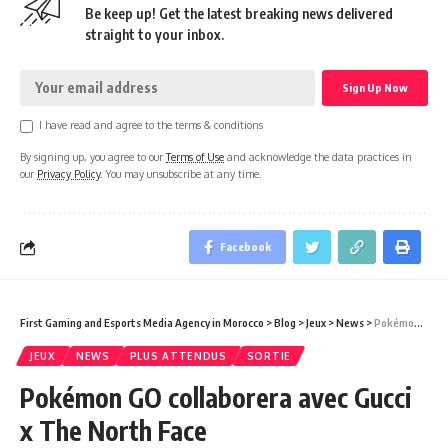
Be keep up! Get the latest breaking news delivered
straight to your inbox.
I have read and agree to the terms & conditions
By signing up, you agree to our
Terms of Use
and acknowledge the data practices in
our
Privacy Policy
. You may unsubscribe at any time.
Facebook
First Gaming and Esports Media Agency in Morocco
>
Blog
>
Jeux
>
News
>
Pokémon GO collaborera avec Gucci x The North Face
JEUX
NEWS
PLUS ATTENDUS
SORTIE
Pokémon GO collaborera avec Gucci
x The North Face