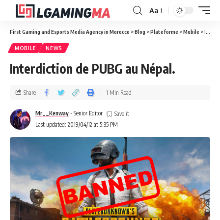
Aa
First Gaming and Esports Media Agency in Morocco
>
Blog
>
Plateforme
>
Mobile
>
Interdiction de PUBG au Népal.
MOBILE
NEWS
Interdiction de PUBG au Népal.
Share
1 Min Read
Mr__Kenway
- Senior Editor
Last updated: 2019/04/12 at 5:35 PM