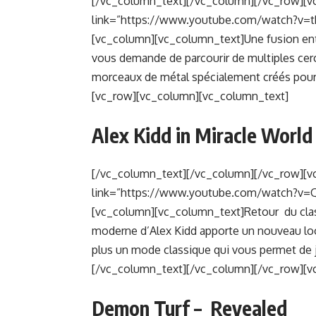
[/vc_column_text][/vc_column][/vc_row][v
link=”https://www.youtube.com/watch?v=
[vc_column][vc_column_text]Une fusion ent
vous demande de parcourir de multiples cerc
morceaux de métal spécialement créés pour
[vc_row][vc_column][vc_column_text]
Alex Kidd in Miracle World
[/vc_column_text][/vc_column][/vc_row][v
link=”https://www.youtube.com/watch?v=
[vc_column][vc_column_text]Retour du clas
moderne d’Alex Kidd apporte un nouveau l
plus un mode classique qui vous permet de jo
[/vc_column_text][/vc_column][/vc_row][v
Demon Turf – Revealed