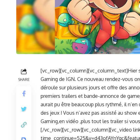
[vc_row][vc_column][vc_column_text]Hier s
Gaming de IGN. Ce nouveau rendez-vous organ
SHARE
déroule sur plusieurs jours et offre des ann
premiers trailers et bande-annonce de gamepla
aurait pu être beaucoup plus rythmé, il n’e
des jeux ! Vous n’avez pas assisté au show 
Gaming,en vidéo ,plus tout les trailer si vo
[/vc_row][vc_row][vc_column][vc_video li
time_continue=525&v=d43ofAYnYgc&feature