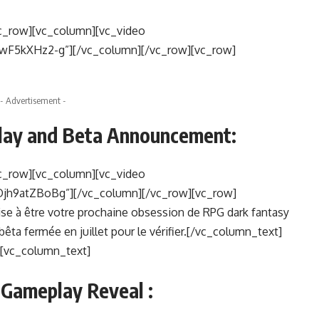
c_row][vc_column][vc_video
wF5kXHz2-g”][/vc_column][/vc_row][vc_row]
- Advertisement -
play and Beta Announcement:
c_row][vc_column][vc_video
jh9atZBoBg”][/vc_column][/vc_row][vc_row]
se à être votre prochaine obsession de RPG dark fantasy
ta fermée en juillet pour le vérifier.[/vc_column_text]
[vc_column_text]
Gameplay Reveal :