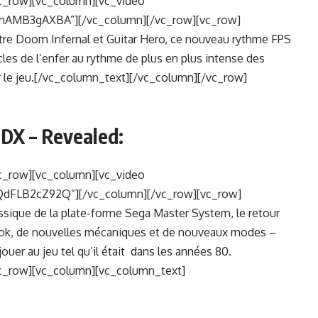
c_row][vc_column][vc_video
thAMB3gAXBA”][/vc_column][/vc_row][vc_row]
re Doom Infernal et Guitar Hero, ce nouveau rythme FPS
les de l’enfer au rythme de plus en plus intense des
 le jeu.[/vc_column_text][/vc_column][/vc_row]
 DX – Revealed:
c_row][vc_column][vc_video
QdFLB2cZ92Q”][/vc_column][/vc_row][vc_row]
sique de la plate-forme Sega Master System, le retour
ook, de nouvelles mécaniques et de nouveaux modes –
uer au jeu tel qu’il était dans les années 80.
c_row][vc_column][vc_column_text]