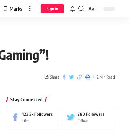
Marks
Aa
Sign In
 Gaming”!
Share
2 Min Read
Stay Connected
123.5k
Followers
780
Followers
Like
Follow