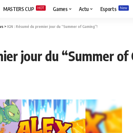
HOT
New
MASTERS CUP
Games
Actu
Esports
ws
>
IGN : Résumé du premier jour du “Summer of Gaming”!
mier jour du “Summer of