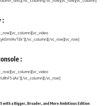
_column_text][/vc_column][/vc_row][vc_row][vc_column]
 :
c_row][vc_column][vc_video
KykEmVAvTEk”][/vc_column][/vc_row][vc_row]
console :
c_row][vc_column][vc_video
Yu8hF5-JAs”][/vc_column][/vc_row]
25 with a Bigger, Broader, and More Ambitious Edition