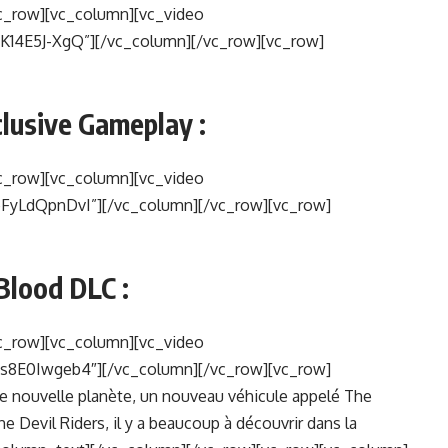
c_row][vc_column][vc_video
K14E5J-XgQ”][/vc_column][/vc_row][vc_row]
clusive Gameplay :
c_row][vc_column][vc_video
FyLdQpnDvI”][/vc_column][/vc_row][vc_row]
Blood DLC :
c_row][vc_column][vc_video
s8E0Iwgeb4″][/vc_column][/vc_row][vc_row]
 nouvelle planète, un nouveau véhicule appelé The
e Devil Riders, il y a beaucoup à découvrir dans la