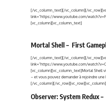
[/vc_column_text][/vc_column][/vc_row][v
link=”https://www.youtube.com/watch?v=f
[vc_column][vc_column_text]
Mortal Shell – First Game
[/vc_column_text][/vc_column][/vc_row][v
link=”https://www.youtube.com/watch?v=O
[vc_column][vc_column_text]Mortal Shell vi
– et vous pouvez demander à rejoindre une bê
[/vc_column][/vc_row][vc_row][vc_column]
Observer: System Redux – 