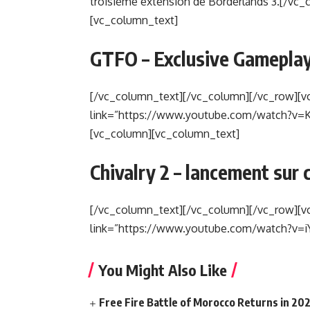
troisième extension de Borderlands 3.[/vc
[vc_column_text]
GTFO – Exclusive Gameplay
[/vc_column_text][/vc_column][/vc_row][v
link=”https://www.youtube.com/watch?v=
[vc_column][vc_column_text]
Chivalry 2 – lancement sur 
[/vc_column_text][/vc_column][/vc_row][v
link=”https://www.youtube.com/watch?v=i
You Might Also Like
Free Fire Battle of Morocco Returns in 20