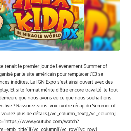
e tenait le premier jour de l’événement Summer of
isé par le site américain pour remplacer l’E3 se
onces inédites. Le IGN Expo s’est ainsi ouvert avec des
y. Et si le format mérite d’être encore travaillé, le tout
n demeure que nous avons eu ce que nous souhaitions :
en live ? Rassurez-vous, voici votre récap du Summer of
us voulez plus de détails.[/vc_column_text][/vc_column]
nk=”https://www.youtube.com/watch?
=emb_title”][/vc_column][/vc_row][vc_row]