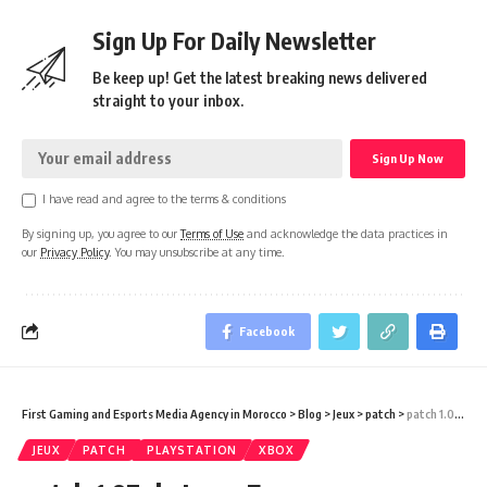
Sign Up For Daily Newsletter
Be keep up! Get the latest breaking news delivered
straight to your inbox.
I have read and agree to the terms & conditions
By signing up, you agree to our
Terms of Use
and acknowledge the data practices in
our
Privacy Policy
. You may unsubscribe at any time.
Facebook
First Gaming and Esports Media Agency in Morocco
>
Blog
>
Jeux
>
patch
>
patch 1.07 de Jump Force ,une nouvelle tentative pour séduire les joueurs
JEUX
PATCH
PLAYSTATION
XBOX