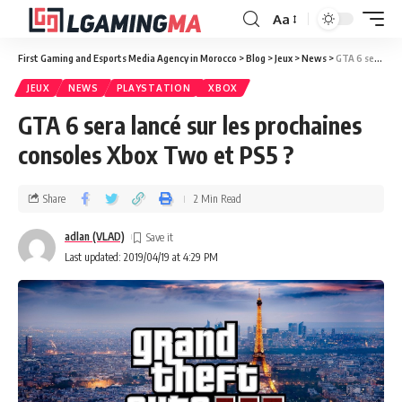
Aa
First Gaming and Esports Media Agency in Morocco
>
Blog
>
Jeux
>
News
>
GTA 6 sera lancé sur les prochaines consoles Xbox Two et PS5 ?
JEUX
NEWS
PLAYSTATION
XBOX
GTA 6 sera lancé sur les prochaines
consoles Xbox Two et PS5 ?
Share
2 Min Read
adlan (VLAD)
Last updated: 2019/04/19 at 4:29 PM