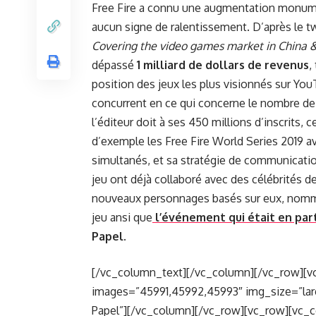
Free Fire a connu une augmentation monume
aucun signe de ralentissement. D’après le 
Covering the video games market in China &
dépassé
1 milliard de dollars de revenus
,
position des jeux les plus visionnés sur You
concurrent en ce qui concerne le nombre de
l’éditeur doit à ses 450 millions d’inscrits, 
d’exemple les Free Fire World Series 2019 av
simultanés, et sa stratégie de communicatio
jeu ont déjà collaboré avec des célébrités d
nouveaux personnages basés sur eux, nom
jeu ansi que
l’événement qui était en part
Papel.
[/vc_column_text][/vc_column][/vc_row][vc
images=”45991,45992,45993″ img_size=”larg
Papel”][/vc_column][/vc_row][vc_row][vc_