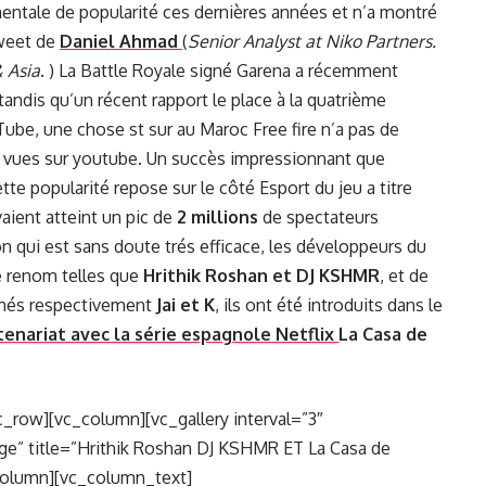
ntale de popularité ces dernières années et n’a montré
tweet de
Daniel Ahmad
(
Senior Analyst at Niko Partners.
 Asia
. ) La Battle Royale signé Garena a récemment
 tandis qu’un récent rapport le place à la quatrième
Tube, une chose st sur au Maroc Free fire n’a pas de
 vues sur youtube. Un succès impressionnant que
cette popularité repose sur le côté Esport du jeu a titre
aient atteint un pic de
2 millions
de spectateurs
n qui est sans doute trés efficace, les développeurs du
e renom telles que
Hrithik Roshan et DJ KSHMR
, et de
més respectivement
Jai et K
, ils ont été introduits dans le
enariat avec la série espagnole Netflix
La Casa de
_row][vc_column][vc_gallery interval=”3″
e” title=”Hrithik Roshan DJ KSHMR ET La Casa de
column][vc_column_text]