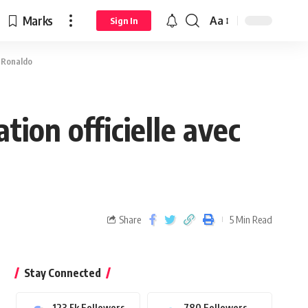
Marks
Aa
Sign In
o Ronaldo
tion officielle avec
Share
5 Min Read
Stay Connected
123.5k
Followers
780
Followers