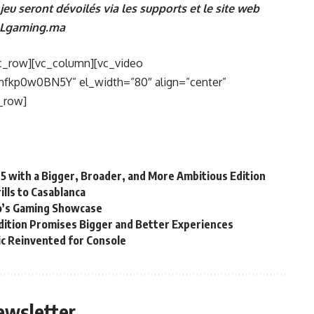
jeu seront dévoilés via les supports et le site web
Lgaming.ma
c_row][vc_column][vc_video
fkp0w0BN5Y” el_width=”80″ align=”center”
_row]
25 with a Bigger, Broader, and More Ambitious Edition
lls to Casablanca
’s Gaming Showcase
ition Promises Bigger and Better Experiences
sic Reinvented for Console
ewsletter