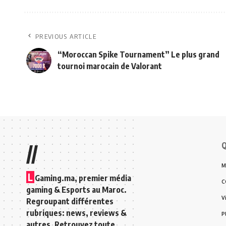
PREVIOUS ARTICLE
“Moroccan Spike Tournament” Le plus grand
tournoi marocain de Valorant
Q
//
M
L
Gaming.ma, premier média
C
gaming & Esports au Maroc.
V
Regroupant différentes
rubriques: news, reviews &
P
autres. Retrouvez toute