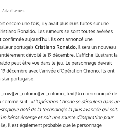
- Advertisement -
t encore une fois, il y avait plusieurs fuites sur une
 Cristiano Ronaldo. Les rumeurs se sont toutes avérées
nt confirmée aujourd’hui. Ils ont annoncé une
balleur portugais
Cristiano Ronaldo
, il sera un nouveau
tièrement dévoilé le 19 décembre. L’affiche illustrant la
naldo peut être vue dans le jeu. Le personnage devrait
e 19 décembre avec l’arrivée d’Opération Chrono. Ils ont
 star portugaise.
c_row][vc_column][vc_column_text]
Un communiqué de
o comme suit :
«L’Opération Chrono se déroulera dans un
ystopique doté de la technologie la plus avancée qui soit.
u’un héros émerge et soit une source d’inspiration pour
ile
,
Il est également probable que le personnage