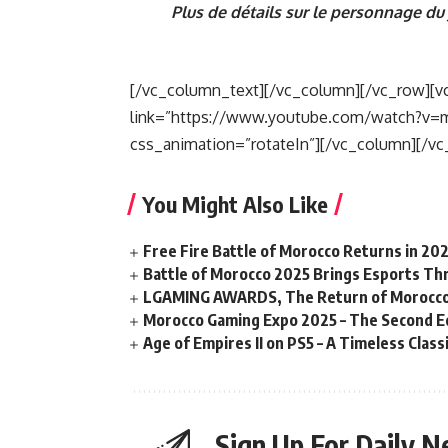
Plus de détails sur le personnage du 
[/vc_column_text][/vc_column][/vc_row][v
link=”https://www.youtube.com/watch?v=m
css_animation=”rotateIn”][/vc_column][/vc
You Might Also Like
Free Fire Battle of Morocco Returns in 20
Battle of Morocco 2025 Brings Esports Thri
LGAMING AWARDS, The Return of Morocco
Morocco Gaming Expo 2025 – The Second Ed
Age of Empires II on PS5 – A Timeless Clas
Sign Up For Daily N