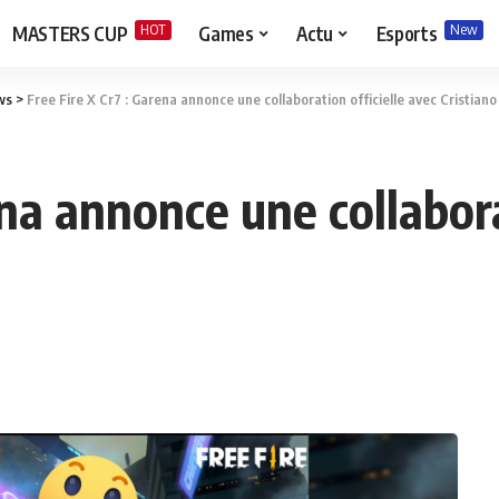
HOT
New
MASTERS CUP
Games
Actu
Esports
ws
>
Free Fire X Cr7 : Garena annonce une collaboration officielle avec Cristian
ena annonce une collabora