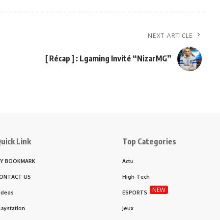
NEXT ARTICLE
[ Récap ] : Lgaming Invité “NizarMG”
uick Link
Top Categories
Y BOOKMARK
Actu
ONTACT US
High-Tech
NEW
ideos
ESPORTS
laystation
Jeux