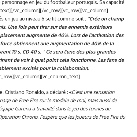
 personnage en jeu du footballeur portugais. Sa capacité
text][/vc_column][/vc_row][vc_row][vc_column]
és en jeu au niveau 6 se lit comme suit :
“Crée un champ
s. Une fois peut tirer sur des ennemis extérieurs
déplacement augmente de 40%. Lors de l’activation des
 force obtiennent une augmentation de 40% de la
rent 10 s. CD 40 s.
“
Ce sera l’une des plus grandes
scinant de voir à quel point cela fonctionne. Les fans de
ablement excités pour la collaboration.
c_row][vc_column][vc_column_text]
, Cristiano Ronaldo, a déclaré :
«
C’est une sensation
age de Free Fire sur le modèle de moi, mais aussi de
L’équipe Garena a travaillé dans le jeu des tonnes de
peration Chrono. J’espère que les joueurs de Free Fire du