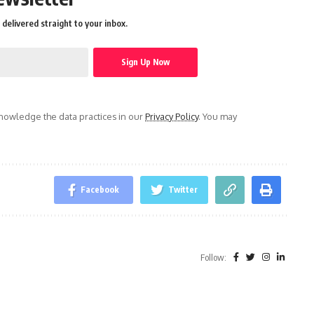
delivered straight to your inbox.
owledge the data practices in our
Privacy Policy
. You may
Facebook
Twitter
Follow:
a