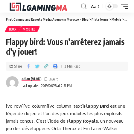
Aa
First Gaming and Esports Media Agency in Morocco
>
Blog
>
Plateforme
>
Mobile
>
Flappy
JEUX
MOBILE
Flappy bird: Vous n’arrêterez jamais
d’y jouer!
Share
2 Min Read
adlan (VLAD)
Last updated: 2019/06/28 at 2:51 PM
[vc_row][vc_column][vc_column_text]
Flappy Bird
est une
légende du jeu et l’un des jeux mobiles les plus explosifs
jamais conçus. C’est l’idée de
Flappy Royale
, un nouveau
jeu des développeurs Orta Therox et Em Lazer-Walker