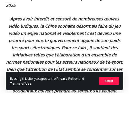
2025.
Après avoir interdit et censuré de nombreuses œuvres
vidéo ludiques, la Chine souhaite désormais faire du jeu
vidéo un enjeu national et visiblement c’est devenu une
priorité pour eux. le gouvernement appuie de son poids
les sports électroniques. Pour ce faire, il soutient des
initiatives telles que l’élaboration d’un ensemble de
normes nationales pour les acteurs nationaux de l’e-sport.
Bien que l’attention de l’État semble se concentrer sur les
sports électroniques, la Chine a également un plan pour
By using this site, you agree to the
Privacy Policy
and
Accept
les jeux mobiles et c’est un plan que les développeurs
Terms of Use
.
occidentaux doivent prendre au sérieux s’ils veulent
réussir.
Source: www.konbini.com & www.servicesmobiles.fr
Premièrement
, en partie c’est à cause de l’énorme