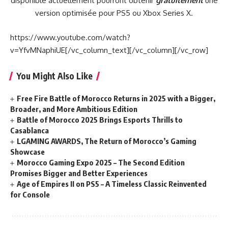
disponible actuellement pourront obtenir
gratuitement
une
version optimisée pour PS5 ou Xbox Series X.
https://www.youtube.com/watch?
v=YfvMNaphiUE[/vc_column_text][/vc_column][/vc_row]
You Might Also Like
Free Fire Battle of Morocco Returns in 2025 with a Bigger,
Broader, and More Ambitious Edition
Battle of Morocco 2025 Brings Esports Thrills to
Casablanca
LGAMING AWARDS, The Return of Morocco’s Gaming
Showcase
Morocco Gaming Expo 2025 – The Second Edition
Promises Bigger and Better Experiences
Age of Empires II on PS5 – A Timeless Classic Reinvented
for Console