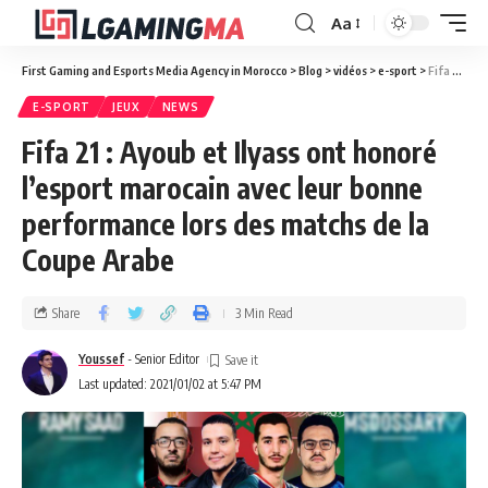
Aa
First Gaming and Esports Media Agency in Morocco
>
Blog
>
vidéos
>
e-sport
>
Fifa 21 : Ayoub et Ilyass ont honoré l’esport marocain avec leur bonne performance lors des matchs de la Coupe Arabe
E-SPORT
JEUX
NEWS
Fifa 21 : Ayoub et Ilyass ont honoré
l’esport marocain avec leur bonne
performance lors des matchs de la
Coupe Arabe
Share
3 Min Read
Youssef
- Senior Editor
Last updated: 2021/01/02 at 5:47 PM