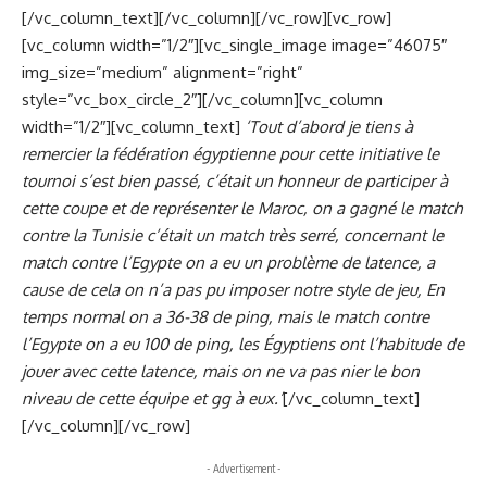
[/vc_column_text][/vc_column][/vc_row][vc_row]
[vc_column width=”1/2″][vc_single_image image=”46075″
img_size=”medium” alignment=”right”
style=”vc_box_circle_2″][/vc_column][vc_column
width=”1/2″][vc_column_text]
‘Tout d’abord je tiens à
remercier la fédération égyptienne pour cette initiative le
tournoi s’est bien passé, c’était un honneur de participer à
cette coupe et de représenter le Maroc, on a gagné le match
contre la Tunisie c’était un match très serré, concernant le
match contre l’Egypte on a eu un problème de latence, a
cause de cela on n’a pas pu imposer notre style de jeu, En
temps normal on a 36-38 de ping, mais le match contre
l’Egypte on a eu 100 de ping, les Égyptiens ont l’habitude de
jouer avec cette latence, mais on ne va pas nier le bon
niveau de cette équipe et gg à eux.’
[/vc_column_text]
[/vc_column][/vc_row]
- Advertisement -