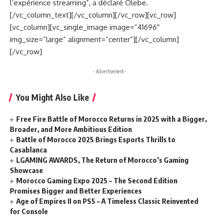
l’expérience streaming”, a déclaré Olebe.
[/vc_column_text][/vc_column][/vc_row][vc_row]
[vc_column][vc_single_image image=”41696″
img_size=”large” alignment=”center”][/vc_column]
[/vc_row]
- Advertisement -
You Might Also Like
Free Fire Battle of Morocco Returns in 2025 with a Bigger,
Broader, and More Ambitious Edition
Battle of Morocco 2025 Brings Esports Thrills to
Casablanca
LGAMING AWARDS, The Return of Morocco’s Gaming
Showcase
Morocco Gaming Expo 2025 – The Second Edition
Promises Bigger and Better Experiences
Age of Empires II on PS5 – A Timeless Classic Reinvented
for Console