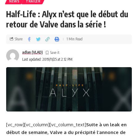
NEWS
TRAILER
Half-Life : Alyx n’est que le début du
retour de Valve dans la série !
Share
1 Min Read
adlan (VLAD)
Last updated: 2019/11/25 at 2:12 PM
[vc_row][vc_column][vc_column_text]
Suite à un leak en
début d
e semaine, Valve a du précipité l’annonce de