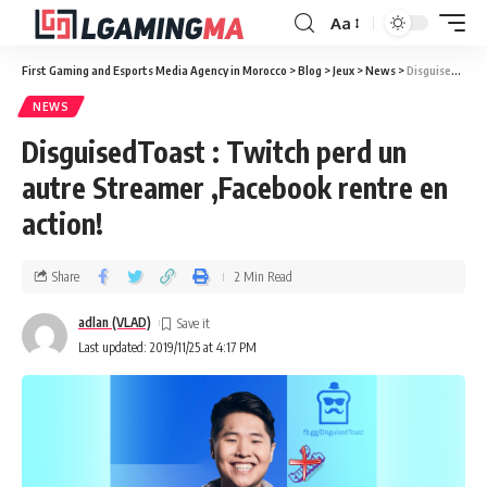
Aa
First Gaming and Esports Media Agency in Morocco
>
Blog
>
Jeux
>
News
>
DisguisedToast : Twitch perd un autre Streamer ,Facebook rentre en action!
NEWS
DisguisedToast : Twitch perd un
autre Streamer ,Facebook rentre en
action!
Share
2 Min Read
adlan (VLAD)
Last updated: 2019/11/25 at 4:17 PM