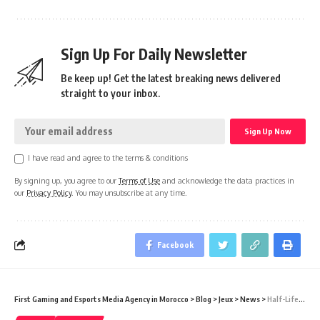
Sign Up For Daily Newsletter
Be keep up! Get the latest breaking news delivered
straight to your inbox.
I have read and agree to the terms & conditions
By signing up, you agree to our
Terms of Use
and acknowledge the data practices in
our
Privacy Policy
. You may unsubscribe at any time.
Facebook
First Gaming and Esports Media Agency in Morocco
>
Blog
>
Jeux
>
News
>
Half-Life : Alyx n’est que le début du retour de Valve dans la série !