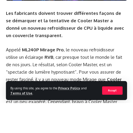
Les fabricants doivent trouver différentes façons de
se démarquer et la tentative de Cooler Master a
donné un nouveau refroidisseur de CPU à liquide avec
un couvercle transparent.
Appelé
ML240P Mirage Pro
, le nouveau refroidisseur
utilise un éclairage
RVB
, car presque tout le monde le fait
de nos jours. Le résultat, selon Cooler Master, est un
“spectacle de lumière hypnotisant”. Pour vous assurer de
rester fasciné, il y a un nouveau mode Mirage que
Cooler
Master
a ajouté à son logiciel de contrôle
By using this site, you agree to the
Privacy Policy
and
Accept
Terms of Use
.
d’éclairage.Comme c’est souvent le cas, l’angle marketing
est un peu exagéré. Cependant, bravo à Cooler Master
pour avoir essayé quelque chose de nouveau. Le couvercle
de pompe transparent permet de voir la roue en rotation à
la place de la tête de pompe.
Il y a un GIF animé de
l’effet sur la page du produit du refroidisseur
, si vous