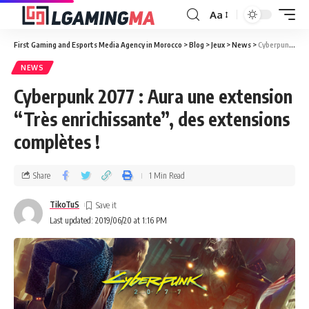
Aa
First Gaming and Esports Media Agency in Morocco
>
Blog
>
Jeux
>
News
>
Cyberpunk 2077 : Aura une extension “Très enrichissante”, des extensions complètes !
NEWS
Cyberpunk 2077 : Aura une extension
“Très enrichissante”, des extensions
complètes !
Share
1 Min Read
TikoTuS
Last updated: 2019/06/20 at 1:16 PM