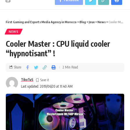
First Gaming and Esports Media Agency in Morocco
>
Blog
>
Jeux
>
News
>
Cooler Master : CPU liquid cooler “hypnotisant” !
NEWS
Cooler Master : CPU liquid cooler
“hypnotisant” !
Share
2 Min Read
TikoTuS
Last updated: 2019/06/20 at 11:40 AM