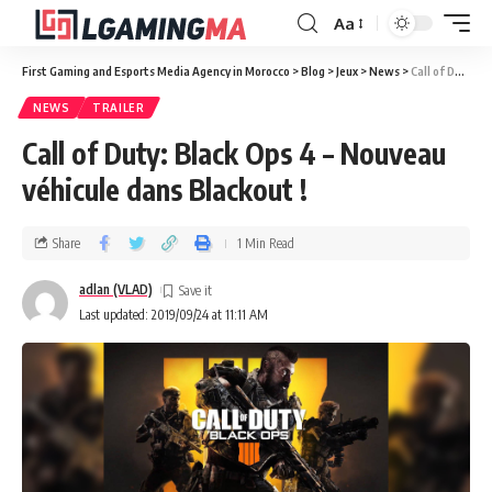
Aa
First Gaming and Esports Media Agency in Morocco
>
Blog
>
Jeux
>
News
>
Call of Duty: Black Ops 4 – Nouveau véhicule dans Blackout !
NEWS
TRAILER
Call of Duty: Black Ops 4 – Nouveau
véhicule dans Blackout !
Share
1 Min Read
adlan (VLAD)
Last updated: 2019/09/24 at 11:11 AM