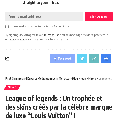
straight to your inbox.
I have read and agree to the terms & conditions
By signing up, you agree to our
Terms of Use
and acknowledge the data practices in
our
Privacy Policy
. You may unsubscribe at any time.
Facebook
First Gaming and Esports Media Agency in Morocco
>
Blog
>
Jeux
>
News
>
League of legends : Un trophée et des skins créés par la célèbre marque de luxe “Louis Vuitton” !
NEWS
League of legends : Un trophée et
des skins créés par la célèbre marque
de luxe “Louis Vuitton” !