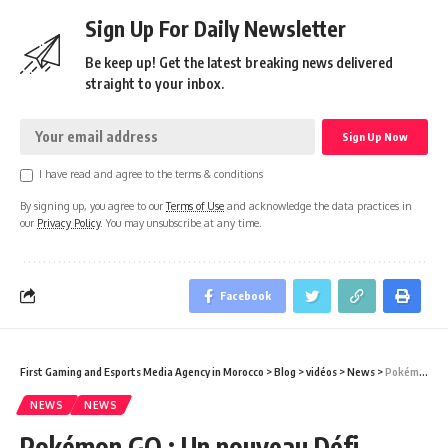
Sign Up For Daily Newsletter
Be keep up! Get the latest breaking news delivered
straight to your inbox.
I have read and agree to the terms & conditions
By signing up, you agree to our
Terms of Use
and acknowledge the data practices in
our
Privacy Policy
. You may unsubscribe at any time.
Facebook
First Gaming and Esports Media Agency in Morocco
>
Blog
>
vidéos
>
News
>
Pokémon GO : Un nouveau Défi Global pour l’été !
NEWS
NEWS
Pokémon GO : Un nouveau Défi