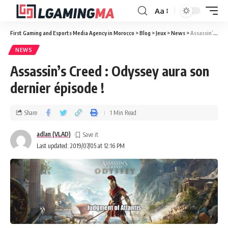
Aa
First Gaming and Esports Media Agency in Morocco
>
Blog
>
Jeux
>
News
>
Assassin’s Creed : Odyssey aura son dernier épisode !
NEWS
Assassin’s Creed : Odyssey aura son
dernier épisode !
Share
1 Min Read
adlan (VLAD)
Last updated: 2019/07/05 at 12:16 PM