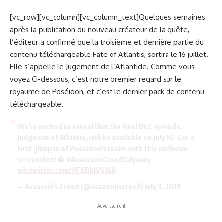
[vc_row][vc_column][vc_column_text]Quelques semaines
après la publication du nouveau créateur de la quête,
l’éditeur a confirmé que la troisième et dernière partie du
contenu téléchargeable Fate of Atlantis, sortira le 16 juillet.
Elle s’appelle le Jugement de l’Atlantide. Comme vous
voyez Ci-dessous, c’est notre premier regard sur le
royaume de Poséidon, et c’est le dernier pack de contenu
téléchargeable.
We're excited to reveal that the final DLC episode,
Judgment of Atlantis, will be available on July 16! Get a
first glimpse of Poseidon's realm with this exclusive
screenshot! 🔱
#AssassinsCreedOdyssey
pic.twitter.com/9FKBhIV6WR
— Assassin's Creed (@assassinscreed)
July 3, 2019
- Advertisement -