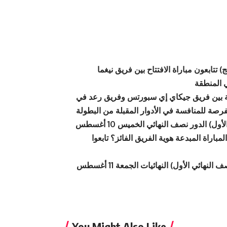
يس جيمنج) تتابعون مباراة الافتتاح بين فريق نيغما
ارية بين فريق جيكاي إي سبورتس وفريق رعد في
الدور نصف النهائي الخميس 10 أغسطس (الفريق الأول VS الفريق الثاني) الفريقان سيتنافسان في مباراة قوية
الدوري العربي 2023! هل ستحسم المباراة المبدعة هوية الفريق الفائز؟ تابعوا
النهائيات الجمعة 11 أغسطس (الفائز في النصف النهائي الأول VS الفائز في النصف النهائي الثاني) لحظة التتويج
You Might Also Like